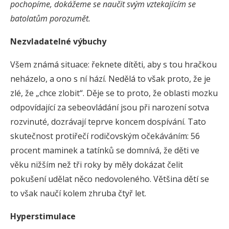
pochopíme, dokážeme se naučit svým vztekajícím se
batolatům porozumět.
Nezvladatelné výbuchy
Všem známá situace: řeknete dítěti, aby s tou hračkou
neházelo, a ono s ní hází. Nedělá to však proto, že je
zlé, že „chce zlobit“. Děje se to proto, že oblasti mozku
odpovídající za sebeovládání jsou při narození sotva
rozvinuté, dozrávají teprve koncem dospívání. Tato
skutečnost protiřečí rodičovským očekáváním: 56
procent maminek a tatínků se domnívá, že děti ve
věku nižším než tři roky by měly dokázat čelit
pokušení udělat něco nedovoleného. Většina dětí se
to však naučí kolem zhruba čtyř let.
Hyperstimulace