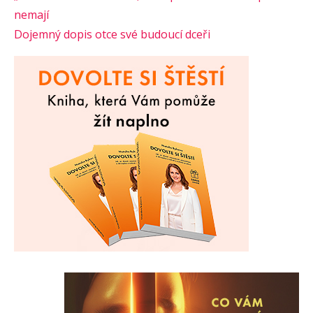
nemají
Dojemný dopis otce své budoucí dceři