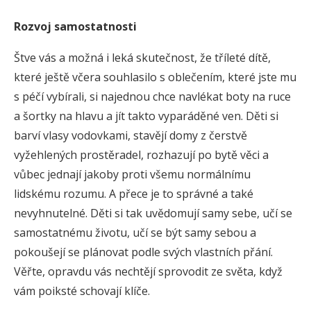
Rozvoj samostatnosti
Štve vás a možná i leká skutečnost, že tříleté dítě,
které ještě včera souhlasilo s oblečením, které jste mu
s péčí vybírali, si najednou chce navlékat boty na ruce
a šortky na hlavu a jít takto vyparáděné ven. Děti si
barví vlasy vodovkami, stavějí domy z čerstvě
vyžehlených prostěradel, rozhazují po bytě věci a
vůbec jednají jakoby proti všemu normálnímu
lidskému rozumu. A přece je to správné a také
nevyhnutelné. Děti si tak uvědomují samy sebe, učí se
samostatnému životu, učí se být samy sebou a
pokoušejí se plánovat podle svých vlastních přání.
Věřte, opravdu vás nechtějí sprovodit ze světa, když
vám poiksté schovají klíče.