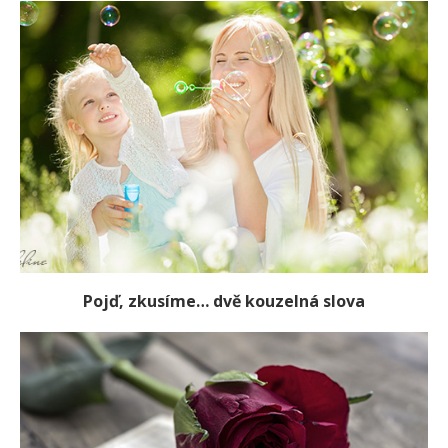
Pojď, zkusíme… dvě kouzelná slova