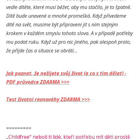
vedle dítěte, které musí běžet, aby mu stačilo, je to špatně.
Dítě bude unavené a mnohé promešká. Když přivedeme
dítě na svět, musíme být připraveni jít s ním stejným
krokem v každém smyslu tohoto slova. A v případě potřeby
mu podat ruku. Když už pro nic jiného, pak alespoň proto,
že přijde čas a situace se obrátí…
Jak poznat, že nežijete svůj život (a co s tím dělat) -
PDF průvodce ZDARMA >>>
Test životní rovnováhy ZDARMA >>>
=========
„Childfree“ neboli ti lidé, kteří potřebu mít děti prostě