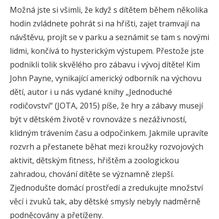
Možná jste si všimli, že když s dítětem během několika
hodin zvládnete pohrát si na hřišti, zajet tramvají na
návštěvu, projít se v parku a seznámit se tam s novými
lidmi, končívá to hysterickým výstupem. Přestože jste
podnikli tolik skvělého pro zábavu i vývoj dítěte! Kim
John Payne, vynikající americký odborník na výchovu
dětí, autor i u nás vydané knihy „Jednoduché
rodičovství“ (JOTA, 2015) píše, že hry a zábavy musejí
být v dětském životě v rovnováze s nezáživností,
klidným trávením času a odpočinkem. Jakmile upravíte
rozvrh a přestanete běhat mezi kroužky rozvojových
aktivit, dětským fitness, hřištěm a zoologickou
zahradou, chování dítěte se významně zlepší.
Zjednodušte domácí prostředí a zredukujte množství
věcí i zvuků tak, aby dětské smysly nebyly nadměrně
podněcovány a přetíženy.