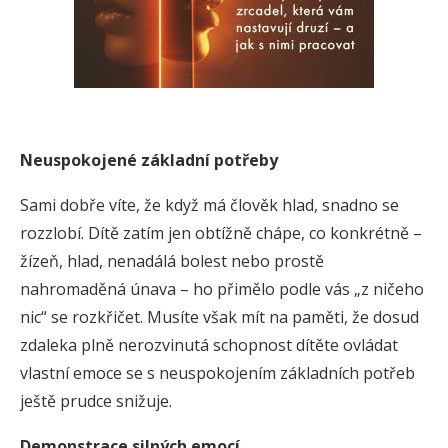
Neuspokojené základní potřeby
Sami dobře víte, že když má člověk hlad, snadno se
rozzlobí. Dítě zatím jen obtížně chápe, co konkrétně –
žízeň, hlad, nenadálá bolest nebo prostě
nahromaděná únava – ho přimělo podle vás „z ničeho
nic“ se rozkřičet. Musíte však mít na paměti, že dosud
zdaleka plně nerozvinutá schopnost dítěte ovládat
vlastní emoce se s neuspokojením základních potřeb
ještě prudce snižuje.
Demonstrace silných emocí