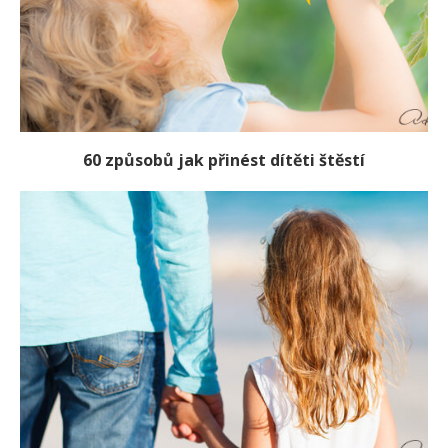
60 způsobů jak přinést dítěti štěstí