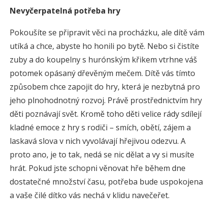
Nevyčerpatelná potřeba hry
Pokoušíte se připravit věci na procházku, ale dítě vám
utíká a chce, abyste ho honili po bytě. Nebo si čistíte
zuby a do koupelny s hurónským křikem vtrhne váš
potomek opásaný dřevěným mečem. Dítě vás tímto
způsobem chce zapojit do hry, která je nezbytná pro
jeho plnohodnotný rozvoj. Právě prostřednictvím hry
děti poznávají svět. Kromě toho děti velice rády sdílejí
kladné emoce z hry s rodiči – smích, obětí, zájem a
laskavá slova v nich vyvolávají hřejivou odezvu. A
proto ano, je to tak, nedá se nic dělat a vy si musíte
hrát. Pokud jste schopni věnovat hře během dne
dostatečné množství času, potřeba bude uspokojena
a vaše čilé dítko vás nechá v klidu navečeřet.