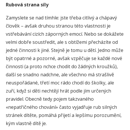
Rubová strana síly
Zamyslete se nad tímhle: jste třeba citlivý a chápavý
člověk – avšak druhou stranou této vlastnosti je
vstřebávání cizích záporných emocí. Nebo se dokážete
velmi dobře soustředit, ale s obtížemi přecházíte od
jedné činnosti k jiné. Stejně je tomu u dětí. Jedno může
být opatrné a pozorné, avšak vzpěčuje se každé nové
činnosti (a proto nchce chodit do žádných kroužků),
další se snadno nadchne, ale všechno má strašlivě
neuspořádané, třetí moc rádo chodí do školky, ale
zuří, když si děti nechtějí hrát podle jím určených
pravidel. Obecně tedy pojem takzvaného
«nepatřičného chování» často vyjadřuje rub silných
stránek dítěte, pomáhá přijetí a lepšímu porozumění,
kým vlastně dítě je.