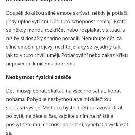
Dospělí dokážou silné emoce skrývat, někdy je potlačí,
jindy úplně vytěsní. Děti tuto schopnost nemají. Proto
se někdy mohou rozkřičet nebo rozplakat v situaci, s
níž by si dospělý snadno poradill. Nehubujte děti za
silné emoční projevy, nechte je, aby se vyjádřily tak,
jak to v tuto chvíli umějí. Potlačování nebo zákaz křiku
nepovedou k ničemu dobrému.
Nezbytnost fyzické zátěže
Děti musejí běhat, skákat, na všechno sahat, kopat
nohama. Pohyb je nezbytnou a velmi důležitou
součástí vývoje. Místo co byste dítěti zakazovali lítat
po bytě, najděte si čas, zajděte s ním na hřiště a
poskytněte mu možnost pohrát si, vyběhat a vyskákat
se.