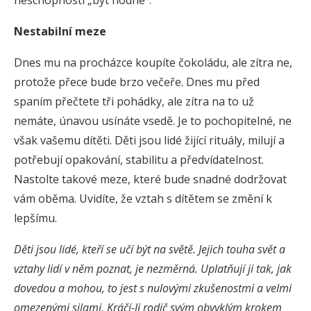
neschopnosti „být hodné“.
Nestabilní meze
Dnes mu na procházce koupíte čokoládu, ale zítra ne,
protože přece bude brzo večeře. Dnes mu před
spaním přečtete tři pohádky, ale zítra na to už
nemáte, únavou usínáte vsedě. Je to pochopitelné, ne
však vašemu dítěti. Děti jsou lidé žijící rituály, milují a
potřebují opakování, stabilitu a předvídatelnost.
Nastolte takové meze, které bude snadné dodržovat
vám oběma. Uvidíte, že vztah s dítětem se změní k
lepšímu.
Děti jsou lidé, kteří se učí být na světě. Jejich touha svět a
vztahy lidí v něm poznat, je nezměrná. Uplatňují ji tak, jak
dovedou a mohou, to jest s nulovými zkušenostmi a velmi
omezenými silami. Kráčí-li rodič svým obvyklým krokem