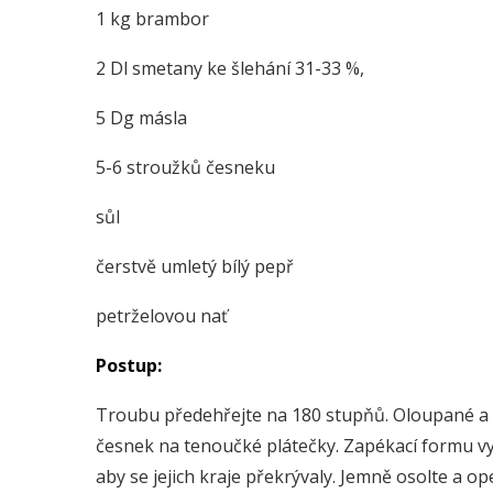
1 kg brambor
2 Dl smetany ke šlehání 31-33 %,
5 Dg másla
5-6 stroužků česneku
sůl
čerstvě umletý bílý pepř
petrželovou nať
Postup:
Troubu předehřejte na 180 stupňů. Oloupané a o
česnek na tenoučké plátečky. Zapékací formu vy
aby se jejich kraje překrývaly. Jemně osolte a o