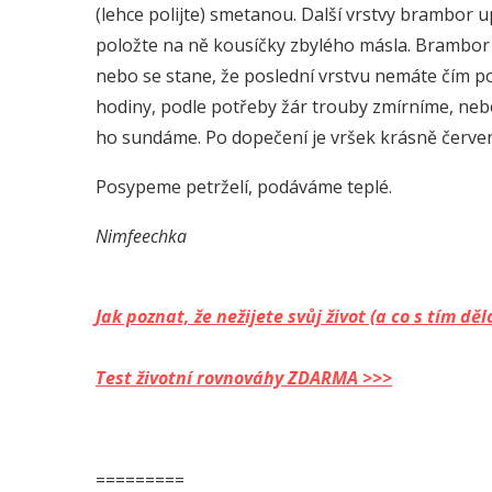
(lehce polijte) smetanou. Další vrstvy brambor 
položte na ně kousíčky zbylého másla. Brambor 
nebo se stane, že poslední vrstvu nemáte čím pos
hodiny, podle potřeby žár trouby zmírníme, neb
ho sundáme. Po dopečení je vršek krásně červe
Posypeme petrželí, podáváme teplé.
Nimfeechka
Jak poznat, že nežijete svůj život (a co s tím 
Test životní rovnováhy ZDARMA >>>
=========