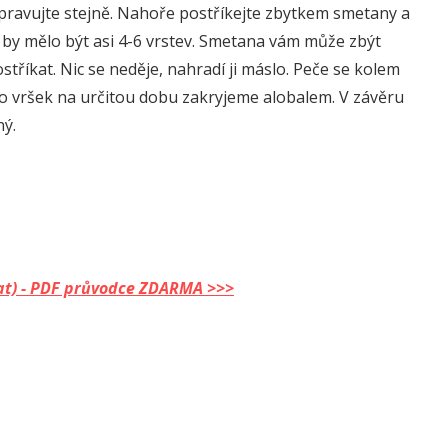
upravujte stejně. Nahoře postříkejte zbytkem smetany a
by mělo být asi 4-6 vrstev. Smetana vám může zbýt
tříkat. Nic se neděje, nahradí ji máslo. Peče se kolem
o vršek na určitou dobu zakryjeme alobalem. V závěru
ný.
dělat) - PDF průvodce ZDARMA >>>