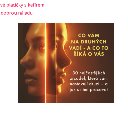
vé placičky s kefírem
o dobrou náladu