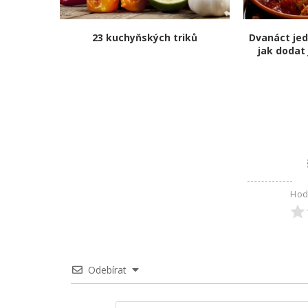
23 kuchyňských triků
Dvanáct je
jak dodat 
Hod
Odebírat