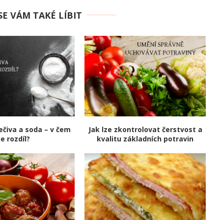
E VÁM TAKÉ LÍBIT
ečiva a soda – v čem
Jak lze zkontrolovat čerstvost a
je rozdíl?
kvalitu základních potravin