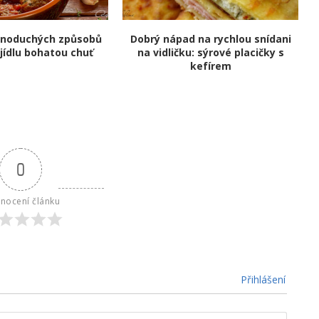
dnoduchých způsobů
Dobrý nápad na rychlou snídani
jídlu bohatou chuť
na vidličku: sýrové placičky s
kefírem
0
nocení článku
Přihlášení