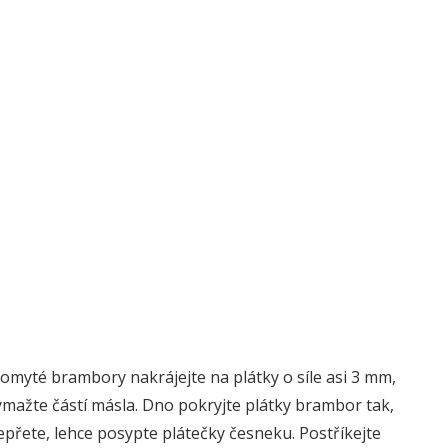
myté brambory nakrájejte na plátky o síle asi 3 mm,
mažte částí másla. Dno pokryjte plátky brambor tak,
pepřete, lehce posypte plátečky česneku. Postříkejte