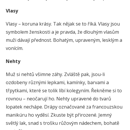
Vlasy
Vlasy – koruna krásy. Tak nějak se to říká. Vlasy jsou
symbolem ženskosti a je pravda, že dlouhým vlasům
muži dávají přednost. Bohatým, upraveným, lesklým a
vonícím.
Nehty
Muž si nehtů všimne záhy. Zvláště pak, jsou-li
ozdobeny různými lepkami, kamínky, barvami a
třpytkami, které se tolik líbí kolegyním. Řekněme si to
rovnou – neočarují ho. Nehty upravené do tvarů
lopatek nechápe. Drápy označované za francouzskou
manikúru ho vyděsí. Zkuste být přirozené. Jemný
světlý lak, snad s trošku růžovým nádechem, bohatě