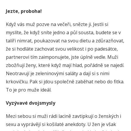
Jezte, proboha!
Když vás muž pozve na večeři, snězte ji. Jestli si
myslíte, že když sníte jedno a půl sousta, budete se v
talíři nimrat, poukazovat na svou dietu a zdůrazňovat,
že si hodláte zachovat svou velikost i po padesátce,
partnerovi tím zaimponujete, jste úplně vedle. Muži
zbožňují ženy, které když mají hlad, pořádně se najedí.
Neotravují je zeleninovými saláty a dají si s nimi
krkovičku. Pak si jdou společně zaběhat nebo do fitka.
To je pro muže ideál.
Vyzývavé dvojsmysly
Mezi sebou si muži rádi lacině zavtipkují o ženských i
sexu a vyprávějí si košilaté anekdoty. U žen je však