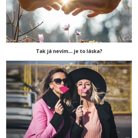
Tak já nevím… je to láska?