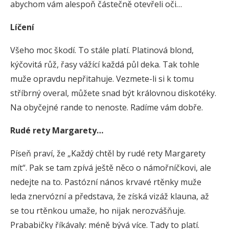
abychom vám alespoň částečně otevřeli oči…
Líčení
Všeho moc škodí. To stále platí. Platinová blond,
kýčovitá růž, řasy vážící každá půl deka. Tak tohle
muže opravdu nepřitahuje. Vezmete-li si k tomu
stříbrný overal, můžete snad být královnou diskotéky.
Na obyčejné rande to nenoste. Radíme vám dobře.
Rudé rety Margarety…
Píseň praví, že „Každý chtěl by rudé rety Margarety
mít“. Pak se tam zpívá ještě něco o námořníčkovi, ale
nedejte na to. Pastózní nános krvavé rtěnky muže
leda znervózní a představa, že získá vizáž klauna, až
se tou rtěnkou umaže, ho nijak nerozvášňuje.
Prababičky říkávaly: méně bývá více. Tady to platí.