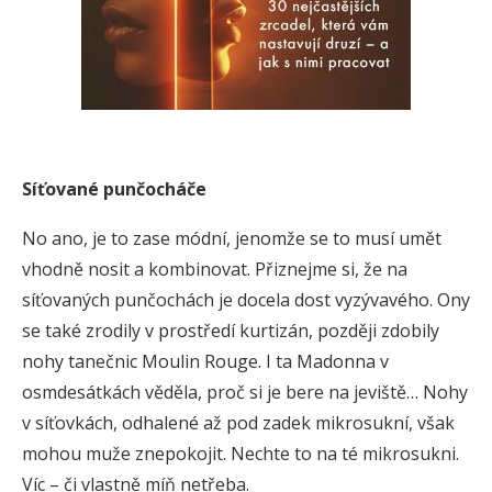
Síťované punčocháče
No ano, je to zase módní, jenomže se to musí umět
vhodně nosit a kombinovat. Přiznejme si, že na
síťovaných punčochách je docela dost vyzývavého. Ony
se také zrodily v prostředí kurtizán, později zdobily
nohy tanečnic Moulin Rouge. I ta Madonna v
osmdesátkách věděla, proč si je bere na jeviště… Nohy
v síťovkách, odhalené až pod zadek mikrosukní, však
mohou muže znepokojit. Nechte to na té mikrosukni.
Víc – či vlastně míň netřeba.