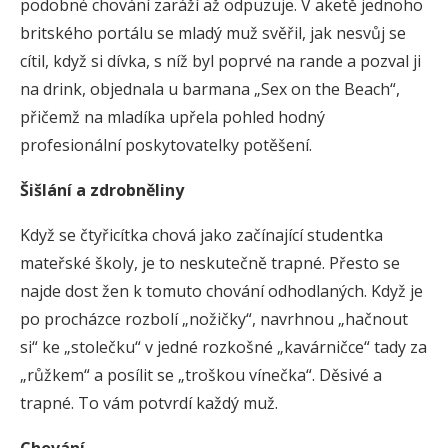
podobné chování zaráží až odpuzuje. V aketě jednoho
britského portálu se mladý muž svěřil, jak nesvůj se
cítil, když si dívka, s níž byl poprvé na rande a pozval ji
na drink, objednala u barmana „Sex on the Beach“,
přičemž na mladíka upřela pohled hodný
profesionální poskytovatelky potěšení.
Šišlání a zdrobněliny
Když se čtyřicítka chová jako začínající studentka
mateřské školy, je to neskutečně trapné. Přesto se
najde dost žen k tomuto chování odhodlaných. Když je
po procházce rozbolí „nožičky“, navrhnou „hačnout
si“ ke „stolečku“ v jedné rozkošné „kavárničce“ tady za
„růžkem“ a posílit se „troškou vínečka“. Děsivé a
trapné. To vám potvrdí každý muž.