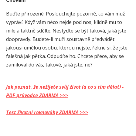
Chování
Buďte přirozené. Poslouchejte pozorně, co vám muž
vypráví. Když vám něco nejde pod nos, klidně mu to
mile a taktně sdělte. Nestyďte se být taková, jaká jste
doopravdy. Budete-li muži soustavně předvádět
jakousi umělou osobu, kterou nejste, řekne si, že jste
falešná jak pětka. Odpudíte ho. Chcete přece, aby se
zamiloval do vás, takové, jaká jste, ne?
Jak poznat, že nežijete svůj život (a co s tím dělat) -
PDF průvodce ZDARMA >>>
Test životní rovnováhy ZDARMA >>>