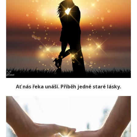
Ať nás řeka unáší. Příběh jedné staré lásky.