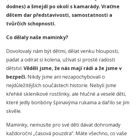
dodnes) a šmejdí po okolí s kamarády. Vraťme
dětem dar představivosti, samostatnosti a
tvůrčích schopností.
Co dělaly naše maminky?
Dovolovaly nám být dětmi, dělat venku hlouposti,
padat a odírat si kolena, užívat si prosté radosti
dětství.
Věděli jsme, že nás mají rádi a že jsme v
bezpečí.
Nikdy jsme ani nezapochybovali o
nejdůležitějších součástech historie. Nebyli jsme
křehké skleníkové rostlinky, ale hlučné a veselé děti,
které jedly bonbóny špinavýma rukama a dařilo se jim
skvěle.
Maminky, nemusíte pro své děti dávat dohromady
každoroční „časová pouzdra“. Máte všechno, co vaše