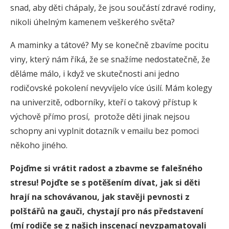
snad, aby děti chápaly, že jsou součástí zdravé rodiny,
nikoli úhelným kamenem veškerého světa?
A maminky a tátové? My se konečně zbavíme pocitu
viny, který nám říká, že se snažíme nedostatečně, že
děláme málo, i když ve skutečnosti ani jedno
rodičovské pokolení nevyvíjelo více úsilí. Mám kolegy
na univerzitě, odborníky, kteří o takový přístup k
výchově přímo prosí, protože děti jinak nejsou
schopny ani vyplnit dotazník v emailu bez pomoci
někoho jiného.
Pojďme si vrátit radost a zbavme se falešného
stresu!
Pojďte se s potěšením dívat, jak si děti
hrají na schovávanou, jak stavěji pevnosti z
polštářů na gauči, chystají pro nás představení
(mí rodiče se z našich inscenací nevzpamatovali