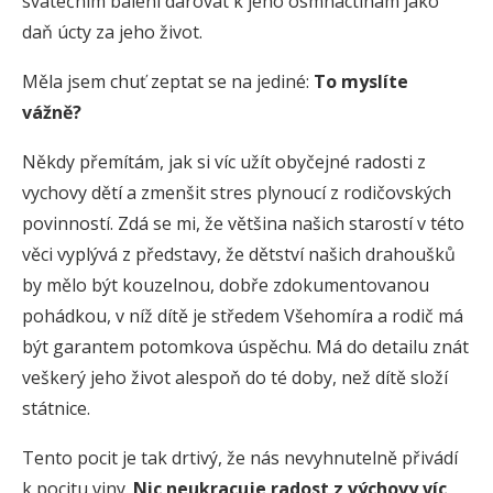
svátečním balení darovat k jeho osmnáctinám jako
daň úcty za jeho život.
Měla jsem chuť zeptat se na jediné:
To myslíte
vážně?
Někdy přemítám, jak si víc užít obyčejné radosti z
vychovy dětí a zmenšit stres plynoucí z rodičovských
povinností. Zdá se mi, že většina našich starostí v této
věci vyplývá z představy, že dětství našich drahoušků
by mělo být kouzelnou, dobře zdokumentovanou
pohádkou, v níž dítě je středem Všehomíra a rodič má
být garantem potomkova úspěchu. Má do detailu znát
veškerý jeho život alespoň do té doby, než dítě složí
státnice.
Tento pocit je tak drtivý, že nás nevyhnutelně přivádí
k pocitu viny.
Nic neukracuje radost z výchovy víc,