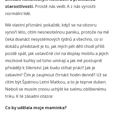
starostlivostí.
Prostě nás vedli. A z nás vyrostli
normální lidé.
Mé vlastní přiznání: pokaždé, když se na obzoru
vynoří léto, cítím nesnesitelnou paniku, protože na mě
čeká dvanáct nesystémových týdnů a všechno, co si
dokážu představit je to, jak mých pět dětí chodí příliš
pozdě spát, jak ustavičně civí na display mobilu a jejich
mozkové buňky od toho umírají a jak mě postupně
přivádějí k šílenství. Jak budu stíhat práci? Jak je
zabavím? Čím je zaujmout čtrnáct hodin denně? Už se
cítím být Špatnou Letní Matkou, a to je teprve duben.
Neboli se musím znovu uchýlit ke svému oblíbenému
triku. K té zásadní otázce:
Co by udělala moje maminka?