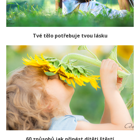
Tvé tělo potřebuje tvou lásku
60 způsobů jak přinést dítěti štěstí