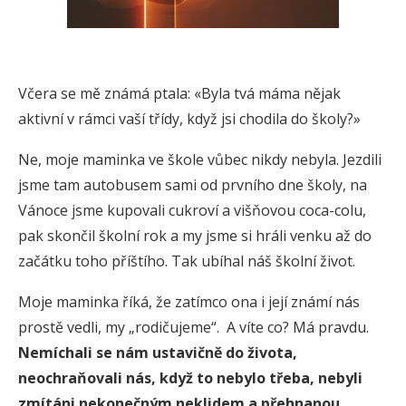
Včera se mě známá ptala: «Byla tvá máma nějak
aktivní v rámci vaší třídy, když jsi chodila do školy?»
Ne, moje maminka ve škole vůbec nikdy nebyla. Jezdili
jsme tam autobusem sami od prvního dne školy, na
Vánoce jsme kupovali cukroví a višňovou coca-colu,
pak skončil školní rok a my jsme si hráli venku až do
začátku toho příštího. Tak ubíhal náš školní život.
Moje maminka říká, že zatímco ona i její známí nás
prostě vedli, my „rodičujeme“. A víte co? Má pravdu.
Nemíchali se nám ustavičně do života,
neochraňovali nás, když to nebylo třeba, nebyli
zmítáni nekonečným neklidem a přehnanou