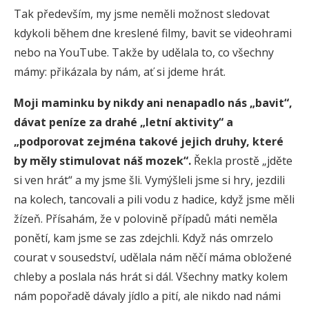
Tak především, my jsme neměli možnost sledovat
kdykoli během dne kreslené filmy, bavit se videohrami
nebo na YouTube. Takže by udělala to, co všechny
mámy: přikázala by nám, ať si jdeme hrát.
Moji maminku by nikdy ani nenapadlo nás „bavit“,
dávat peníze za drahé „letní aktivity“ a
„podporovat zejména takové jejich druhy, které
by měly stimulovat náš mozek“.
Řekla prostě „jděte
si ven hrát“ a my jsme šli. Vymýšleli jsme si hry, jezdili
na kolech, tancovali a pili vodu z hadice, když jsme měli
žízeň. Přísahám, že v polovině případů máti neměla
ponětí, kam jsme se zas zdejchli. Když nás omrzelo
courat v sousedství, udělala nám něčí máma obložené
chleby a poslala nás hrát si dál. Všechny matky kolem
nám popořadě dávaly jídlo a pití, ale nikdo nad námi