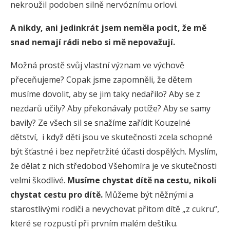
nekroužil podoben silně nervóznímu orlovi.
A nikdy, ani jedinkrát jsem neměla pocit, že mě
snad nemají rádi nebo si mě nepovažují.
Možná prostě svůj vlastní význam ve výchově
přeceňujeme? Copak jsme zapomněli, že dětem
musíme dovolit, aby se jim taky nedařilo? Aby se z
nezdarů učily? Aby překonávaly potíže? Aby se samy
bavily? Ze všech sil se snažíme zařídit Kouzelné
dětství, i když děti jsou ve skutečnosti zcela schopné
být šťastné i bez nepřetržité účasti dospělých. Myslím,
že dělat z nich středobod Všehomíra je ve skutečnosti
velmi škodlivé.
Musíme chystat dítě na cestu, nikoli
chystat cestu pro dítě.
Můžeme být něžnými a
starostlivými rodiči a nevychovat přitom dítě „z cukru“,
které se rozpustí při prvním malém deštíku.