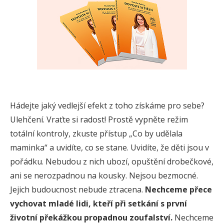
Hádejte jaký vedlejší efekt z toho získáme pro sebe?
Ulehčení. Vraťte si radost! Prostě vypněte režim
totální kontroly, zkuste přístup „Co by udělala
maminka“ a uvidíte, co se stane. Uvidíte, že děti jsou v
pořádku. Nebudou z nich ubozí, opuštění drobečkové,
ani se nerozpadnou na kousky. Nejsou bezmocné.
Jejich budoucnost nebude ztracena.
Nechceme přece
vychovat mladé lidi, kteří při setkání s první
životní překážkou
propadnou
zoufalství.
Nechceme