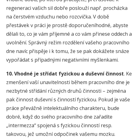
regeneraci vašich sil dobře poslouží např. procházka
na čerstvém vzduchu nebo rozcvička. V době
přestávek v práci je prostě doporučeníhodné, abyste
dělali to, co je vám příjemné a co vám přinese oddech a
uvolnění. Správný režim rozdělení vašeho pracovního
dne navíc přispěje i k tomu, že se pak dokážete snáze
vypořádat s případnými negativními myšlenkami.
10. Vhodné je střídat fyzickou a duševní činnost
. Ke
zmenšení vaší unavitelnosti během pracovního dne je
nezbytné střídání různých druhů činnosti – zejména
pak činnost duševní s činností fyzickou. Pokud je vaše
práce převážně intelektuálního charakteru, bude
dobré, když do svého pracovního dne zařadíte
„intermezza“ spojená s fyzickou činností resp.
takovou, jež umožní odpočinek vašemu mozku.