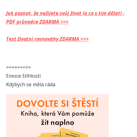
Jak poznat, že nežijete svůj život (a co s tím dělat) -
PDF průvodce ZDARMA >>>
Test životní rovnováhy ZDARMA >>>
=========
Emoce štíhlosti
Kdybych se měla ráda