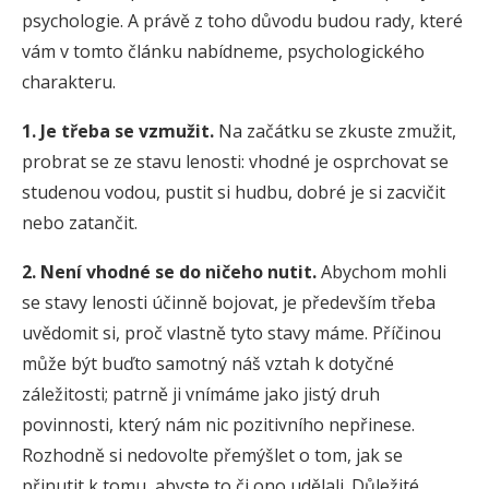
psychologie. A právě z toho důvodu budou rady, které
vám v tomto článku nabídneme, psychologického
charakteru.
1. Je třeba se vzmužit.
Na začátku se zkuste zmužit,
probrat se ze stavu lenosti: vhodné je osprchovat se
studenou vodou, pustit si hudbu, dobré je si zacvičit
nebo zatančit.
2. Není vhodné se do ničeho nutit.
Abychom mohli
se stavy lenosti účinně bojovat, je především třeba
uvědomit si, proč vlastně tyto stavy máme. Příčinou
může být buďto samotný náš vztah k dotyčné
záležitosti; patrně ji vnímáme jako jistý druh
povinnosti, který nám nic pozitivního nepřinese.
Rozhodně si nedovolte přemýšlet o tom, jak se
přinutit k tomu, abyste to či ono udělali. Důležité