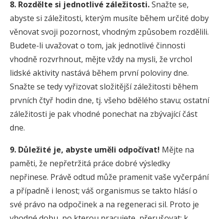
8. Rozdělte si jednotlivé záležitosti.
Snažte se,
abyste si záležitosti, kterým musíte během určité doby
věnovat svoji pozornost, vhodným způsobem rozdělili.
Budete-li uvažovat o tom, jak jednotlivé činnosti
vhodně rozvrhnout, mějte vždy na mysli, že vrchol
lidské aktivity nastává během první poloviny dne.
Snažte se tedy vyřizovat složitější záležitosti během
prvních čtyř hodin dne, tj. všeho bdělého stavu; ostatní
záležitosti je pak vhodné ponechat na zbývající část
dne.
9. Důležité je, abyste uměli odpočívat!
Mějte na
paměti, že nepřetržitá práce dobré výsledky
nepřinese. Právě odtud může pramenit vaše vyčerpání
a případně i lenost; váš organismus se takto hlásí o
své právo na odpočinek a na regeneraci sil. Proto je
vhodné dobu, po kterou pracujete, přerušovat: k