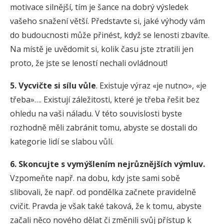
motivace silnější, tím je šance na dobrý výsledek
vašeho snažení větší. Představte si, jaké výhody vám
do budoucnosti může přinést, když se lenosti zbavíte.
Na místě je uvědomit si, kolik času jste ztratili jen
proto, že jste se leností nechali ovládnout!
5. Vycvičte si sílu vůle
. Existuje výraz «je nutno», «je
třeba»…. Existují záležitosti, které je třeba řešit bez
ohledu na vaši náladu. V této souvislosti byste
rozhodně měli zabránit tomu, abyste se dostali do
kategorie lidí se slabou vůlí.
6. Skoncujte s vymýšlením nejrůznějších výmluv.
Vzpomeňte např. na dobu, kdy jste sami sobě
slibovali, že např. od pondělka začnete pravidelně
cvičit. Pravda je však také taková, že k tomu, abyste
začali něco nového dělat či změnili svůj přístup k