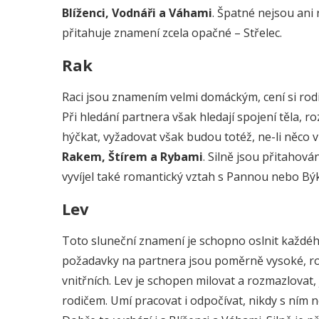
Blíženci, Vodnáři a Váhami
. Špatné nejsou ani 
přitahuje znamení zcela opačné – Střelec.
Rak
Raci jsou znamením velmi domáckým, cení si rodin
Při hledání partnera však hledají spojení těla
hýčkat, vyžadovat však budou totéž, ne-li něco v
Rakem, Štírem a Rybami
. Silně jsou přitaho
vyvíjel také romantický vztah s Pannou nebo Bý
Lev
Toto sluneční znamení je schopno oslnit každého
požadavky na partnera jsou poměrně vysoké, roz
vnitřních. Lev je schopen milovat a rozmazlova
rodičem. Umí pracovat i odpočívat, nikdy s ním 