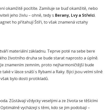
ení okamžitě pocítíte. Zamiluje se buď okamžitě, nebo
iteli jeho živlu – ohně, tedy s
Berany, Lvy a Střelci
.
agnet ho přitahují Štíři, to však znamená vztahy
tváří materiální základnu. Teprve poté na sebe bere
vého životního druha se bude starat naprosto a úplně.
 Je znamením zemním, proto nejharmoničtější bude
e také v lásce snáší s Rybami a Raky. Býci jsou velmi silně
y však bylo dosti protikladů.
da. Zůstávají vždycky veselými a ze života se těšícími
 Optimálně vycházejí s těmi, kdo se jim podobají –