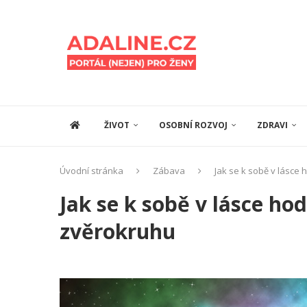
ŽIVOT
OSOBNÍ ROZVOJ
ZDRAVI
Úvodní stránka
Zábava
Jak se k sobě v lásce
Jak se k sobě v lásce ho
zvěrokruhu