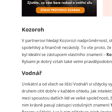
Kozoroh
V partnerovi hledají Kozorozi nadprůměrnost, st
spolehlivý a finančně nezávislý. To vše proto, že
byl ideální se zástupcem vlastního znamení –
Ko
Rybami je dobrý vztah také velmi pravděpodobný
Vodnář
Unikátní a od všech se lišící Vodnáři si vždyck
druhem cítit dobře v každém ohledu. Jak intelek
mezi spoustou dalších lidí ve velké společnosti, ž
nim krásně pasují zástupci vzdušných znamení: