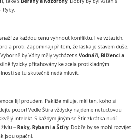
i
, také s
Berany a Kozorohy
. Dobrý by byl vztah s
– Ryby.
naží za každou cenu vyhnout konfliktu. I ve vztazích,
pro a proti. Zapomínají přitom, že láska je stavem duše.
. Výborně by Váhy měly vycházet s
Vodnáři, Blíženci a
u silně fyzicky přitahovány ke zcela protikladným
nosti se tu skutečně nedá mluvit.
moce lijí proudem. Pakliže miluje, měl ten, koho si
si dejte pozor! Vedle Štíra vždycky najdeme netuctovou
vělý intelekt. S každým jiným se Štír zkrátka nudí.
 živlu –
Raky, Rybami a Štíry
. Dobře by se mohl rozvíjet
ak jsou opační.