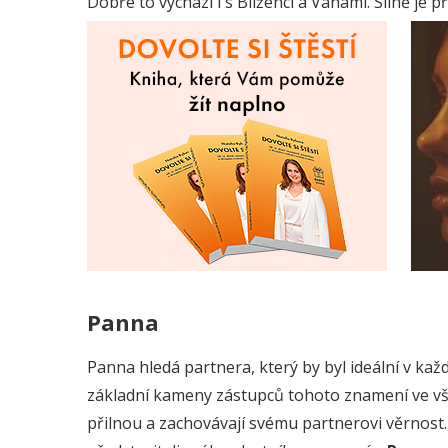
Dobře to vychází i s Blíženci a Váhami. Silně je
Panna
Panna hledá partnera, který by byl ideální v každ
základní kameny zástupců tohoto znamení ve vše
přilnou a zachovávají svému partnerovi věrnost.