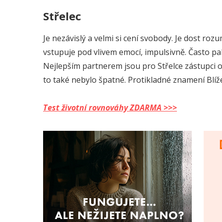
Střelec
Je nezávislý a velmi si cení svobody. Je dost roz
vstupuje pod vlivem emocí, impulsivně. Často pak
Nejlepším partnerem jsou pro Střelce zástupci
to také nebylo špatné. Protikladné znamení Blížen
Test životní rovnováhy ZDARMA >>>