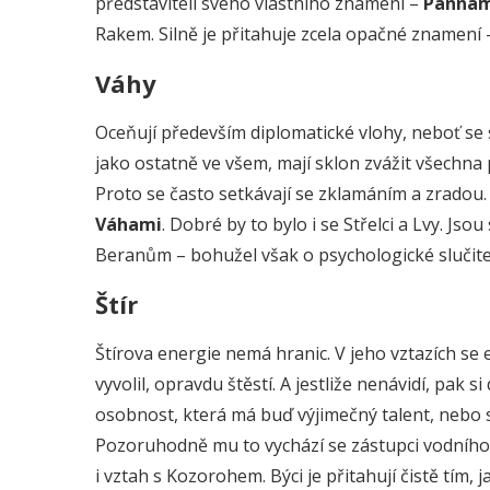
představiteli svého vlastního znamení –
Pannam
Rakem. Silně je přitahuje zcela opačné znamení 
Váhy
Oceňují především diplomatické vlohy, neboť se s
jako ostatně ve všem, mají sklon zvážit všechna 
Proto se často setkávají se zklamáním a zradou
Váhami
. Dobré by to bylo i se Střelci a Lvy. Jso
Beranům – bohužel však o psychologické slučitel
Štír
Štírova energie nemá hranic. V jeho vztazích se e
vyvolil, opravdu štěstí. A jestliže nenávidí, pak 
osobnost, která má buď výjimečný talent, nebo sk
Pozoruhodně mu to vychází se zástupci vodního
i vztah s Kozorohem. Býci je přitahují čistě tím, j