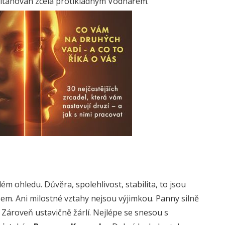
 přitahován zcela protikladným Vodnářem.
ém ohledu. Důvěra, spolehlivost, stabilita, to jsou
m. Ani milostné vztahy nejsou výjimkou. Panny silně
 Zároveň ustavičně žárlí. Nejlépe se snesou s