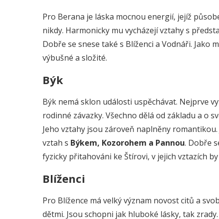
Pro Berana je láska mocnou energií, jejíž působ
nikdy. Harmonicky mu vycházejí vztahy s představ
Dobře se snese také s Blíženci a Vodnáři. Jako m
výbušné a složité.
Býk
Býk nemá sklon události uspěchávat. Nejprve vy
rodinné závazky. Všechno dělá od základu a o s
Jeho vztahy jsou zároveň naplněny romantikou.
vztah s
Býkem, Kozorohem a Pannou
. Dobře s
fyzicky přitahováni ke Štírovi, v jejich vztazích b
Blíženci
Pro Blížence má velký význam novost citů a svobo
dětmi. Jsou schopni jak hluboké lásky, tak zrady.