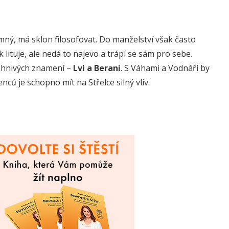
umný, má sklon filosofovat. Do manželství však často
 lituje, ale nedá to najevo a trápí se sám pro sebe.
 ohnivých znamení –
Lvi a Berani
. S Váhami a Vodnáři by
ců je schopno mít na Střelce silný vliv.