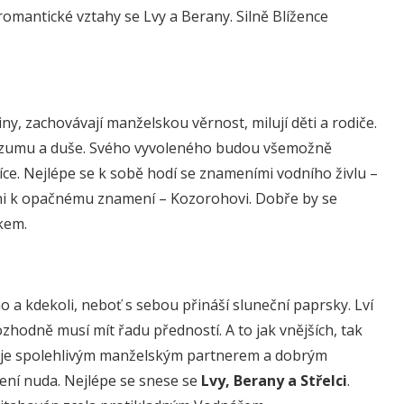
romantické vztahy se Lvy a Berany. Silně Blížence
y, zachovávají manželskou věrnost, milují děti a rodiče.
, rozumu a duše. Svého vyvoleného budou všemožně
íce. Nejlépe se k sobě hodí se znameními vodního živlu –
váni k opačnému znamení – Kozorohovi. Dobře by se
kem.
 a kdekoli, neboť s sebou přináší sluneční paprsky. Lví
hodně musí mít řadu předností. A to jak vnějších, tak
t, je spolehlivým manželským partnerem a dobrým
není nuda. Nejlépe se snese se
Lvy, Berany a Střelci
.