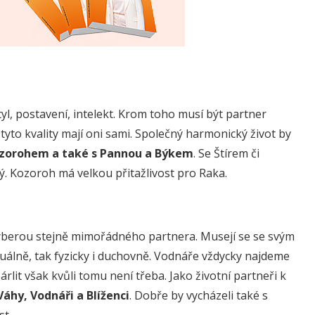
yl, postavení, intelekt. Krom toho musí být partner
 tyto kvality mají oni sami. Společný harmonický život by
zorohem a také s Pannou a Býkem
. Se Štírem či
. Kozoroh má velkou přitažlivost pro Raka.
y vyberou stejně mimořádného partnera. Musejí se se svým
tuálně, tak fyzicky i duchovně. Vodnáře vždycky najdeme
árlit však kvůli tomu není třeba. Jako životní partneři k
Váhy, Vodnáři a Blíženci
. Dobře by vycházeli také s