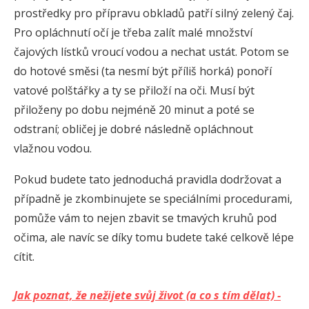
prostředky pro přípravu obkladů patří silný zelený čaj.
Pro opláchnutí očí je třeba zalít malé množství
čajových lístků vroucí vodou a nechat ustát. Potom se
do hotové směsi (ta nesmí být příliš horká) ponoří
vatové polštářky a ty se přiloží na oči. Musí být
přiloženy po dobu nejméně 20 minut a poté se
odstraní; obličej je dobré následně opláchnout
vlažnou vodou.
Pokud budete tato jednoduchá pravidla dodržovat a
případně je zkombinujete se speciálními procedurami,
pomůže vám to nejen zbavit se tmavých kruhů pod
očima, ale navíc se díky tomu budete také celkově lépe
cítit.
Jak poznat, že nežijete svůj život (a co s tím dělat) -