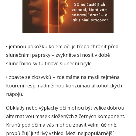
• jemnou pokožku kolem očí je třeba chránit před
slunečními paprsky – zvykněte si nosit v době
slunečního svitu tmavé sluneční brýle.
• zbavte se zlozvyků – zde máme na mysli zejména
kouření resp. nadměrnou konzumaci alkoholických
nápojů.
Obklady nebo výplachy očí mohou být velice dobrou
alternativou masek složených z četných komponent.
Kruhů pod očima vás mohou zbavit velmi účinně,
propůjčují jí zářivý vzhled. Mezi nejpopulárnější