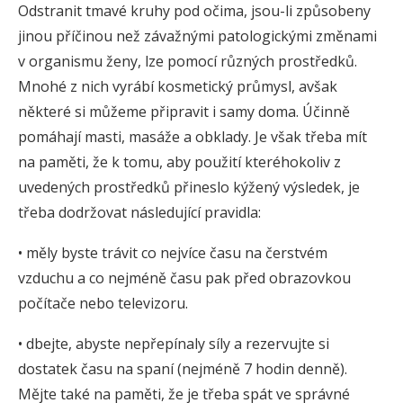
Odstranit tmavé kruhy pod očima, jsou-li způsobeny
jinou příčinou než závažnými patologickými změnami
v organismu ženy, lze pomocí různých prostředků.
Mnohé z nich vyrábí kosmetický průmysl, avšak
některé si můžeme připravit i samy doma. Účinně
pomáhají masti, masáže a obklady. Je však třeba mít
na paměti, že k tomu, aby použití kteréhokoliv z
uvedených prostředků přineslo kýžený výsledek, je
třeba dodržovat následující pravidla:
• měly byste trávit co nejvíce času na čerstvém
vzduchu a co nejméně času pak před obrazovkou
počítače nebo televizoru.
• dbejte, abyste nepřepínaly síly a rezervujte si
dostatek času na spaní (nejméně 7 hodin denně).
Mějte také na paměti, že je třeba spát ve správné