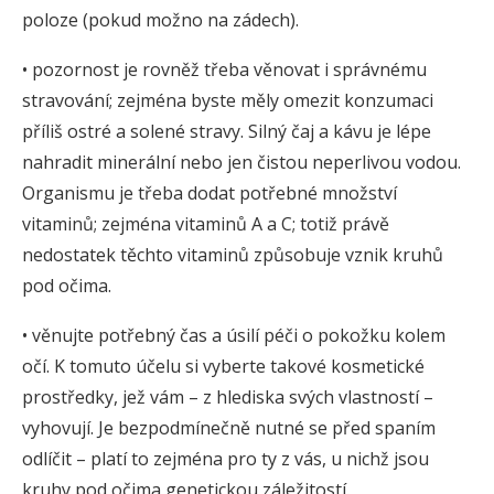
poloze (pokud možno na zádech).
• pozornost je rovněž třeba věnovat i správnému
stravování; zejména byste měly omezit konzumaci
příliš ostré a solené stravy. Silný čaj a kávu je lépe
nahradit minerální nebo jen čistou neperlivou vodou.
Organismu je třeba dodat potřebné množství
vitaminů; zejména vitaminů A a C; totiž právě
nedostatek těchto vitaminů způsobuje vznik kruhů
pod očima.
• věnujte potřebný čas a úsilí péči o pokožku kolem
očí. K tomuto účelu si vyberte takové kosmetické
prostředky, jež vám – z hlediska svých vlastností –
vyhovují. Je bezpodmínečně nutné se před spaním
odlíčit – platí to zejména pro ty z vás, u nichž jsou
kruhy pod očima genetickou záležitostí.