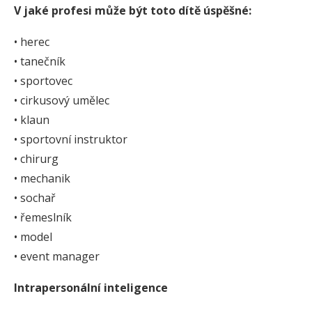
V jaké profesi může být toto dítě úspěšné:
• herec
• tanečník
• sportovec
• cirkusový umělec
• klaun
• sportovní instruktor
• chirurg
• mechanik
• sochař
• řemeslník
• model
• event manager
Intrapersonální inteligence