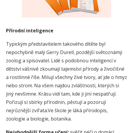
Přírodní inteligence
Typickým představitelem takového dítěte byl
nepochybně malý Gerry Durell, pozdější světoznámý
zoolog a spisovatel. Lidé s podobnou inteligencí v
dětství vášnivě zkoumají tajemství přírody a živočišné
a rostlinné říše. Milují všechny živé tvory, ať jde o hmyz
nebo strom. Na všem najdou zvláštnosti, kterých si
jiný nevšimne. Krásu vidí tam, kde ji jiní nespatřují.
Pořizují si sbírky přírodnin, pěstují a pozorují
nejrůznější zvířata.Ve škole je láká přírodopis,
zoologie a biologie, botanika.
Nejvhodnější forma učení:
svěřit péči o domácí