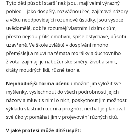
Tyto děti působí starší než jsou, mají velmi výrazný
pohled – jako dospělý, rozvážnou řeč, zajímavé názory
a věku neodpovídající rozumové úsudky. Jsou vysoce
uvědomělé, dobře rozumějí vlastním i cizím citům,
přesto nejsou příliš emotivní, spíše ostýchavé, působí
uzavřeně. Ve škole zvláště v dospívání mnoho
přemýšlejí a mluví na témata morálky a duchovního
života, zajímají je náboženské směry, život a smrt,
citáty moudrých lidí, různé teorie.
Nejvhodnější forma učení:
umožnit jim vyložit své
myšlenky, vyslechnout do všech podrobností jejich
názory a mluvit s nimi o nich, poskytnout jim možnost
výkladu vlastních teorií a prognóz, nechat je plánovat
své úkoly; pomáhat jim v projevování různých citů.
V jaké profesi může dítě uspět: