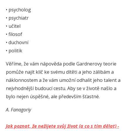
• psycholog
• psychiatr
• učitel
• filosof
• duchovní
• politik
Věříme, že vám nápověda podle Gardnerovy teorie
pomůže najít klíč ke svému dítěti a jeho zálibám a
náklonnostem a že vám umožní odhalit jeho talent a
nejvhodnější budoucí cestu. Aby se v životě našlo a
bylo nejen úspěšné, ale především šťastné.
A. Fanagoriy
Jak poznat, že nežijete svůj život (a co s tím dělat) -