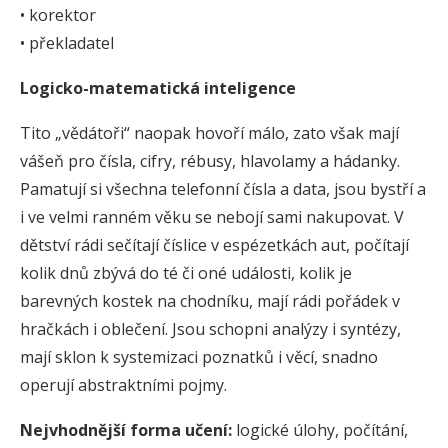
• korektor
• překladatel
Logicko-matematická inteligence
Tito „vědátoři“ naopak hovoří málo, zato však mají
vášeň pro čísla, cifry, rébusy, hlavolamy a hádanky.
Pamatují si všechna telefonní čísla a data, jsou bystří a
i ve velmi ranném věku se nebojí sami nakupovat. V
dětství rádi sečítají číslice v espézetkách aut, počítají
kolik dnů zbývá do té či oné události, kolik je
barevných kostek na chodníku, mají rádi pořádek v
hračkách i oblečení. Jsou schopni analýzy i syntézy,
mají sklon k systemizaci poznatků i věcí, snadno
operují abstraktními pojmy.
Nejvhodnější forma učení:
logické úlohy, počítání,