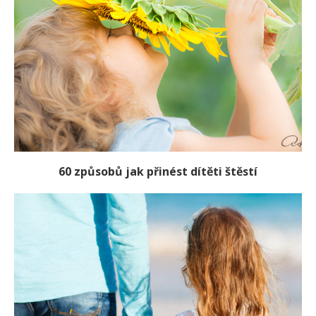
60 způsobů jak přinést dítěti štěstí