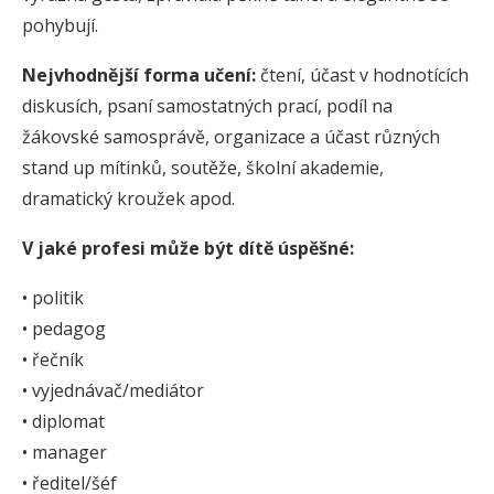
pohybují.
Nejvhodnější forma učení:
čtení, účast v hodnotících
diskusích, psaní samostatných prací, podíl na
žákovské samosprávě, organizace a účast různých
stand up mítinků, soutěže, školní akademie,
dramatický kroužek apod.
V jaké profesi může být dítě úspěšné:
• politik
• pedagog
• řečník
• vyjednávač/mediátor
• diplomat
• manager
• ředitel/šéf