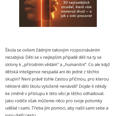
Škola se ovšem žádným takovým rozpoznáváním
nezabývá. Děti se v nejlepším případě dělí na ty se
sklony k „přírodním vědám“ a „humanitní“. Co ale když
dětská inteligence nespadá ani do jedné z těchto
skupin? Není právě tohle častou příčinou, pro kterou
některé děti školu vyloženě nenávidí? Dojde-li někdy
ke změně v přístupu k této věci je těžko odhadovat.
Jako rodiče však můžeme něco pro svoje potomky
udělat i sami. Třeba jim pomoci, aby našli sami sebe a
svou další cestu.