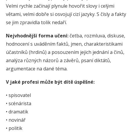
Velmi rychle začínají plynule hovořit slovy i celými
větami, velmi dobře si osvojují cizí jazyky. S čísly a fakty
se jim zpravidla tolik nedaří.
Nejvhodnější forma učení:
četba, rozmluva, diskuse,
hodnocení s uváděním faktů, jmen, charakteristikami
účastníků (hrdinů) a posouzením jejich jednání a činů,
analýza různých názorů a závěrů, psaní diktátů,
argumentace na dané téma.
V jaké profesi může být dítě úspěšné:
• spisovatel
• scénárista
• dramatik
• novinář
• politik