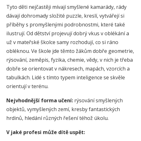
Tyto děti nejčastěji mívají smyšlené kamarády, rády
dávají dohromady složité puzzle, kreslí, vytvářejí si
příběhy s promyšlenými podrobnostmi, které také
ilustrují. Od dětství projevují dobrý vkus v oblékání a
už v mateřské školce samy rozhodují, co si ráno
obléknou. Ve škole jde těmto žákům dobře geometrie,
rýsování, zeměpis, fyzika, chemie, vědy, v nich je třeba
dobře se orientovat v nákresech, mapách, vzorcích a
tabulkách. Lidé s tímto typem inteligence se skvěle
orientují v terénu.
Nejvhodnější forma učení:
rýsování smyšlených
objektů, vymyšlených zemí, kresby fantastických
hrdinů, hledání různých řešení téhož úkolu.
V jaké profesi může dítě uspět: