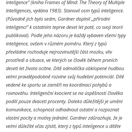
inteligence“ (kniha Frames of Mind: The Theory of Multiple
Intelligences, vydána 1983). Stanovil osm typů inteligence.
(Původně jich bylo sedm, Gardner doplnil „přírodní
inteligenci“ k ostatním teprve deset let poté, co svoji teorii
publikoval). Podle jeho názoru je každý vybaven všemi typy
inteligence, ovšem v různém poměru. Který z typů
převládne rozhoduje nejrozvinutější část mozku, vliv
prostředí a situace, ve kterých se člověk během prvních
deseti let života ocitne. Dítě odmalička obklopené hudbou
velmi pravděpodobně rozvine svůj hudební potenciál. Dítě
vedené ke sportu se zaměří na koordinaci pohybů a
rovnováhu. Inteligenční kvocient se na úspěšnosti člověka
podílí pouze dvaceti procenty. Daleko důležitější je umění
komunikace, schopnost odhadnout ostatní a rozpoznat
vlastní pocity a motivy jednání. Gardner zdůrazňuje, že je
velmi důležité včas zjistit, který z typů inteligence u dítěte