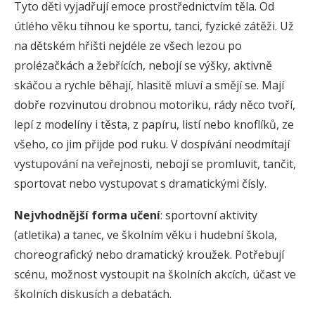
Tyto děti vyjadřují emoce prostřednictvím těla. Od
útlého věku tíhnou ke sportu, tanci, fyzické zátěži. Už
na dětském hřišti nejdéle ze všech lezou po
prolézačkách a žebřících, nebojí se výšky, aktivně
skáčou a rychle běhají, hlasitě mluví a smějí se. Mají
dobře rozvinutou drobnou motoriku, rády něco tvoří,
lepí z modelíny i těsta, z papíru, listí nebo knoflíků, ze
všeho, co jim přijde pod ruku. V dospívání neodmítají
vystupování na veřejnosti, nebojí se promluvit, tančit,
sportovat nebo vystupovat s dramatickými čísly.
Nejvhodnější forma učení
: sportovní aktivity
(atletika) a tanec, ve školním věku i hudební škola,
choreografický nebo dramatický kroužek. Potřebují
scénu, možnost vystoupit na školních akcích, účast ve
školních diskusích a debatách.