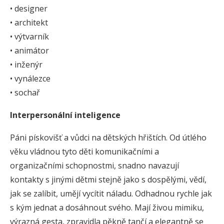
• designer
• architekt
• výtvarník
• animátor
• inženýr
• vynálezce
• sochař
Interpersonální inteligence
Páni pískovišť a vůdci na dětských hřištích. Od útlého
věku vládnou tyto děti komunikačními a
organizačními schopnostmi, snadno navazují
kontakty s jinými dětmi stejně jako s dospělými, vědí,
jak se zalíbit, umějí vycítit náladu. Odhadnou rychle jak
s kým jednat a dosáhnout svého. Mají živou mimiku,
výrazná gesta, zpravidla pěkně tančí a elegantně se