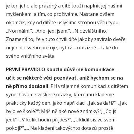
je ten jeho ale prázdný a dítě touží naplnit jej našimi
myšlenkami a tím, co prožíváme. Nastane ovšem
okamžik, kdy od dítěte uslyšíme strohou větu typu:
„Normální.“, „Ano, jedl jsem.“, „Nic zvláštního.“
Znamená to, že v tuto chvíli dítě jakoby zavíralo dveře
nejen do svého pokoje, nýbrž – obrazně – také do
svého vnitřního světa.
PRVNÍ PRAVIDLO kouzla důvěrné komunikace –
učit se některé věci poznávat, aniž bychom se na
ně přímo dotázali
. Při vzájemné komunikaci s dítětem
vynecháváme veškeré otázky, které mu klademe
prakticky každý den, jako například: „Jak se daří?“; „Jak
bylo ve škole?“; Máš nějaké nové známky?“; „Co jsi
jedl?“; „V kolik hodin přijdeš?“; „Uklidil sis ve svém
pokoji?“….. Na kladení takovýchto dotazů prostě