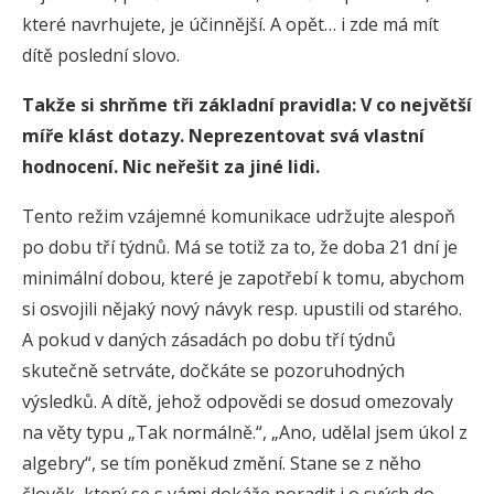
které navrhujete, je účinnější. A opět… i zde má mít
dítě poslední slovo.
Takže si shrňme tři základní pravidla: V co největší
míře klást dotazy. Neprezentovat svá vlastní
hodnocení. Nic neřešit za jiné lidi.
Tento režim vzájemné komunikace udržujte alespoň
po dobu tří týdnů. Má se totiž za to, že doba 21 dní je
minimální dobou, které je zapotřebí k tomu, abychom
si osvojili nějaký nový návyk resp. upustili od starého.
A pokud v daných zásadách po dobu tří týdnů
skutečně setrváte, dočkáte se pozoruhodných
výsledků. A dítě, jehož odpovědi se dosud omezovaly
na věty typu „Tak normálně.“, „Ano, udělal jsem úkol z
algebry“, se tím poněkud změní. Stane se z něho