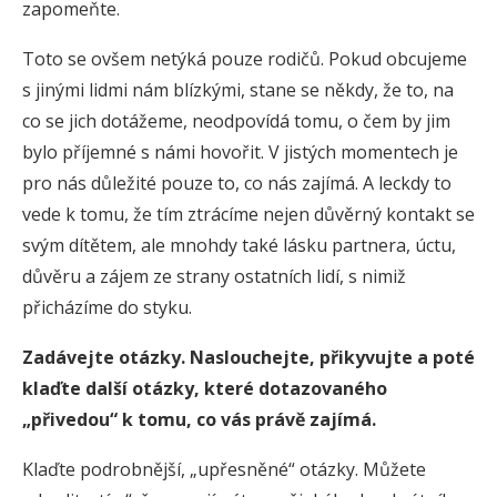
zapomeňte.
Toto se ovšem netýká pouze rodičů. Pokud obcujeme
s jinými lidmi nám blízkými, stane se někdy, že to, na
co se jich dotážeme, neodpovídá tomu, o čem by jim
bylo příjemné s námi hovořit. V jistých momentech je
pro nás důležité pouze to, co nás zajímá. A leckdy to
vede k tomu, že tím ztrácíme nejen důvěrný kontakt se
svým dítětem, ale mnohdy také lásku partnera, úctu,
důvěru a zájem ze strany ostatních lidí, s nimiž
přicházíme do styku.
Zadávejte otázky. Naslouchejte, přikyvujte a poté
klaďte další otázky, které dotazovaného
„přivedou“ k tomu, co vás právě zajímá.
Klaďte podrobnější, „upřesněné“ otázky. Můžete