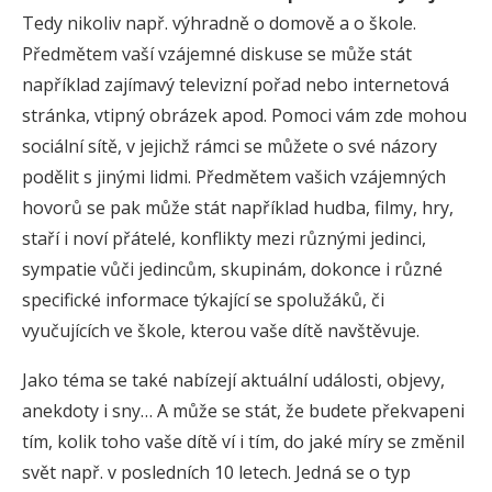
Tedy nikoliv např. výhradně o domově a o škole.
Předmětem vaší vzájemné diskuse se může stát
například zajímavý televizní pořad nebo internetová
stránka, vtipný obrázek apod. Pomoci vám zde mohou
sociální sítě, v jejichž rámci se můžete o své názory
podělit s jinými lidmi. Předmětem vašich vzájemných
hovorů se pak může stát například hudba, filmy, hry,
staří i noví přátelé, konflikty mezi různými jedinci,
sympatie vůči jedincům, skupinám, dokonce i různé
specifické informace týkající se spolužáků, či
vyučujících ve škole, kterou vaše dítě navštěvuje.
Jako téma se také nabízejí aktuální události, objevy,
anekdoty i sny… A může se stát, že budete překvapeni
tím, kolik toho vaše dítě ví i tím, do jaké míry se změnil
svět např. v posledních 10 letech. Jedná se o typ