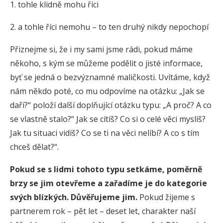
1. tohle klidně mohu říci
2. a tohle říci nemohu – to ten druhý nikdy nepochopí
Přiznejme si, že i my sami jsme rádi, pokud máme
někoho, s kým se můžeme podělit o jisté informace,
byť se jedná o bezvýznamné maličkosti. Uvítáme, když
nám někdo poté, co mu odpovíme na otázku: „Jak se
daří?“ položí další doplňující otázku typu: „A proč? A co
se vlastně stalo?“ Jak se cítíš? Co si o celé věci myslíš?
Jak tu situaci vidíš? Co se ti na věci nelíbí? A co s tím
chceš dělat?“.
Pokud se s lidmi tohoto typu setkáme, poměrně
brzy se jim otevřeme a zařadíme je do kategorie
svých blízkých. Důvěřujeme jim.
Pokud žijeme s
partnerem rok – pět let – deset let, charakter naší