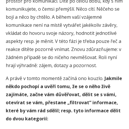
prostor pro komunikaci. Dítě po celou dobu, kdy s ním
komunikujete, o čemsi přemýšlí. Něco cítí. Něčeho se
bojí a něco by chtělo. A během vaší vzájemné
komunikace není na místě vytvářet jakékoliv závěry,
vkládat do hovoru svoje názory, hodnotit jednotlivé
aspekty resp. je měnit. V této fázi je třeba pouze řeč a
reakce dítěte pozorně vnímat. Znovu zdůrazňujeme: v
žádném případě se do ničeho nevměšovat. Roli nyní
hrají výhradně: zájem, dotazy a pozornost.
A právě v tomto momentě začíná ono kouzlo.
Jakmile
někdo pochopí a uvěří tomu, že se o něho živě
zajímáte, začne vám důvěřovat, dělit se s vámi,
otevírat se vám, přestane „filtrovat“ informace,
které by vám rád sdělil; resp. tyto informace dělit
do dvou kategorií: