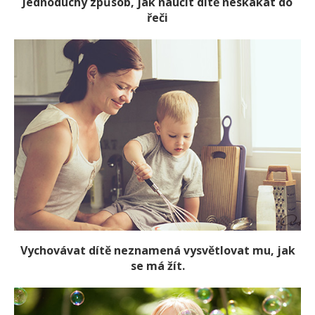
Jednoduchý způsob, jak naučit dítě neskákat do
řeči
Vychovávat dítě neznamená vysvětlovat mu, jak
se má žít.