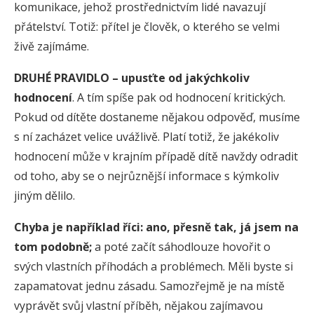
komunikace, jehož prostřednictvím lidé navazují
přátelství. Totiž: přítel je člověk, o kterého se velmi
živě zajímáme.
DRUHÉ PRAVIDLO – upusťte od jakýchkoliv
hodnocení
. A tím spíše pak od hodnocení kritických.
Pokud od dítěte dostaneme nějakou odpověď, musíme
s ní zacházet velice uvážlivě. Platí totiž, že jakékoliv
hodnocení může v krajním případě dítě navždy odradit
od toho, aby se o nejrůznější informace s kýmkoliv
jiným dělilo.
Chyba je například říci: ano, přesně tak, já jsem na
tom podobně;
a poté začít sáhodlouze hovořit o
svých vlastních příhodách a problémech. Měli byste si
zapamatovat jednu zásadu. Samozřejmě je na místě
vyprávět svůj vlastní příběh, nějakou zajímavou