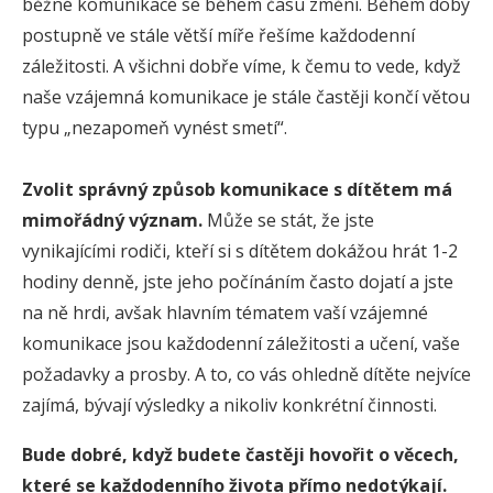
běžné komunikace se během času změní. Během doby
postupně ve stále větší míře řešíme každodenní
záležitosti. A všichni dobře víme, k čemu to vede, když
naše vzájemná komunikace je stále častěji končí větou
typu „nezapomeň vynést smetí“.
Zvolit správný způsob komunikace s dítětem má
mimořádný význam.
Může se stát, že jste
vynikajícími rodiči, kteří si s dítětem dokážou hrát 1-2
hodiny denně, jste jeho počínáním často dojatí a jste
na ně hrdi, avšak hlavním tématem vaší vzájemné
komunikace jsou každodenní záležitosti a učení, vaše
požadavky a prosby. A to, co vás ohledně dítěte nejvíce
zajímá, bývají výsledky a nikoliv konkrétní činnosti.
Bude dobré, když budete častěji hovořit o věcech,
které se každodenního života přímo nedotýkají.