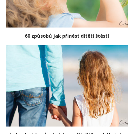
60 způsobů jak přinést dítěti štěstí