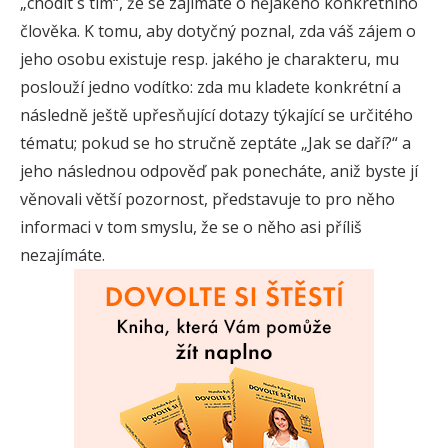
„chodit s tím“, že se zajímáte o nějakého konkrétního
člověka. K tomu, aby dotyčný poznal, zda váš zájem o
jeho osobu existuje resp. jakého je charakteru, mu
poslouží jedno vodítko: zda mu kladete konkrétní a
následně ještě upřesňující dotazy týkající se určitého
tématu; pokud se ho stručně zeptáte „Jak se daří?“ a
jeho následnou odpověď pak ponecháte, aniž byste jí
věnovali větší pozornost, představuje to pro něho
informaci v tom smyslu, že se o něho asi příliš
nezajímáte.