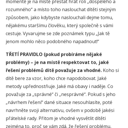
momentě je na místě přestat hrát roli „dospělého a
rozumného“ a místo toho naslouchat dítěti stejným
způsobem, jako kdybyste naslouchali dejme tomu,
nějakému staršímu člověku, který společně s vámi
cestuje. Vyvarujme se zde poznámek typu „Jak tě
jenom mohlo něco podobného napadnout!“
TŘETÍ PRAVIDLO (pokud probíráme nějaké
problémy) – je na místě respektovat to, jaké
řešení problémů dítě považuje za vhodné.
Koho si
dítě bere za vzor, koho chce napodobovat. Jaké
metody upřednostňuje. Jaké má obavy i naděje. Co
považuje za „správné“ či „nesprávné“. Pokud s jeho
„návrhem řešení“ dané situace nesouhlasíte, poté
navrhněte svoji alternativu, ovšem v podobě jakési
přátelské rady. Přitom je vhodné vysvětlit dítěti
zejména to, proč se vám zdá, že řešení problému,