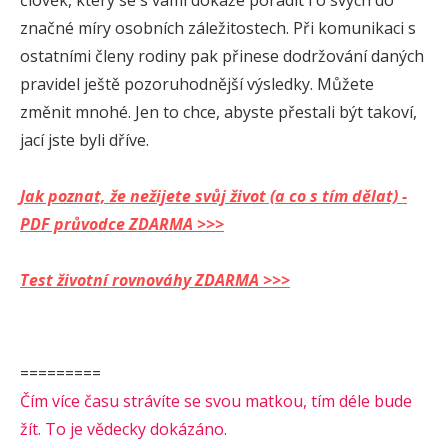
člověk, který se s vámi dokáže poradit i o svých do
značné míry osobních záležitostech. Při komunikaci s
ostatními členy rodiny pak přinese dodržování daných
pravidel ještě pozoruhodnější výsledky. Můžete
změnit mnohé. Jen to chce, abyste přestali být takoví,
jací jste byli dříve.
Jak poznat, že nežijete svůj život (a co s tím dělat) -
PDF průvodce ZDARMA >>>
Test životní rovnováhy ZDARMA >>>
=========
Čím více času strávíte se svou matkou, tím déle bude
žít. To je vědecky dokázáno.