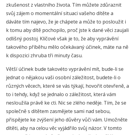
zkušenost z vlastního života. Tím můžete zdůraznit
svůj zájem o momentální situaci vašeho dítěte a
dáváte tím najevo, že je chápete a může to posloužit i
k tomu aby dítě pochopilo, proč jste k dané věci zaujali
odlišný postoj. Klíčové však je to, že aby vyprávění
takového příběhu mělo očekávaný účinek, máte na ně
k dispozici zhruba tři minuty času.
Větší účinek bude takovéto vyprávění mít, bude-li se
jednat o nějakou vaši osobní záležitost, budete-li o
různých věcech, které se vás týkají, hovořit otevřeně, a
to i tehdy, když se jednalo o záležitost, která vám
nesloužila právě ke cti. Nic se zlého neděje. Tím, že se
společně s dítětem zasmějete sami nad sebou,
přispějete ke zvýšení jeho důvěry vůči vám. Umožněte
dítěti, aby na celou věc vyjádřilo svůj názor. V tomto