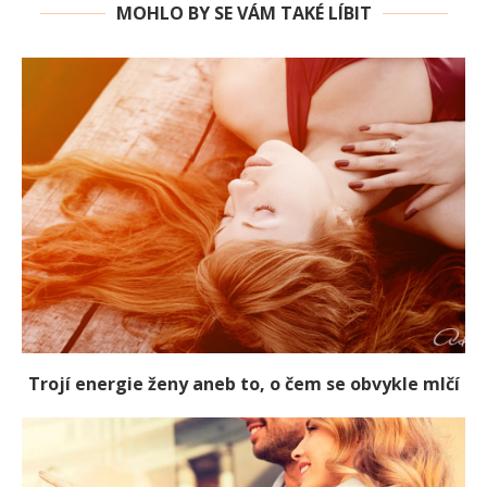
MOHLO BY SE VÁM TAKÉ LÍBIT
Trojí energie ženy aneb to, o čem se obvykle mlčí