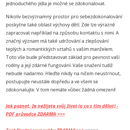
jednoduchého jídla je možné se zdokonalovat.
Nikoliv bezvýznamný prostor pro sebezdokonalování
poskytne také oblast výchovy dětí. Zde lze výrazně
zapracovat například na způsobu kontaktu s nimi. А
značný význam má také udržování a zlepšování
teplých a romantických vztahů s vaším manželem.
Toto vše bude představovat základ pro pevnost vaší
rodiny a její zdárné fungování. Vaše snažení tudíž
nebude nadarmo. Hleďte nikdy na ničem neustrnout,
postupujte neustále dopředu a ve všem se
zdokonalujte. V tom nemáte vůbec žádná omezení!
Jak poznat, že nežijete svůj život (a co s tím dělat) -
PDF průvodce ZDARMA >>>