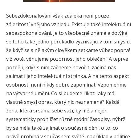
Sebezdokonalování však zdaleka není pouze
záležitostí vnějšího vzhledu. Existuje také intelektuální
sebezdokonalování. Je to všeobecně známé a dotýká
se toho také jedno pořekadlo vyznívající v tom smyslu,
že když se s nějakým člověkem setkáme vůbec poprvé
v životě, věnujeme pozornost jeho oblečení. A teprve
později, když s ním začneme hovořit, začíná nás
zajímat i jeho intelektuální stránka. A na tento aspekt
osobnosti není nikdy dobré zapomínat. Vzpomeňme
na výtvarné umění. Co si budeme říkat: Jaký má
vlastně smysl obraz, který nic neznamená? Každá
žena, která si sama sebe váží, by měla nejen
systematicky prohlížet různé módní časopisy, nýbrž
by se měla také zajímat o současné dění, o to, co
právě probíhá v současném světě, například v politice