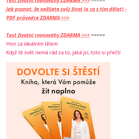
Test životní rovnováhy ZDARMA >>>
=====
Jak poznat, že nežijete svůj život (a co s tím dělat) -
PDF průvodce ZDARMA >>>
Test životní rovnováhy ZDARMA >>>
=====
Hon za ideálním tělem
Když tě svět nemá rád za to, jaká jsi, toto si přečti