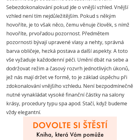
Sebezdokonalování pokud jde o vnější vzhled. Vnější
vzhled není tím nejdůležitějším. Pokud s někým
hovoříte, je to však něco, čemu věnuje člověk, s nímž
hovoříte, prvořadou pozornost. Předmětem
pozornosti bývají upravené vlasy a nehty, správná
barva obličeje, hezká postava a další aspekty. A toto
vše vyžaduje každodenní péči. Umění dbát na sebe a
dodržovat režim a časový rozvrh jednotlivých úkonů,
jež nás mají držet ve formě, to je základ úspěchu při
zdokonalování vnějšího vzhledu. Není bezpodmínečně
nutné vynakládat vysoké finanční částky na salony
krásy, procedury typu spa apod. Stačí, když budeme
vždy elegantní.