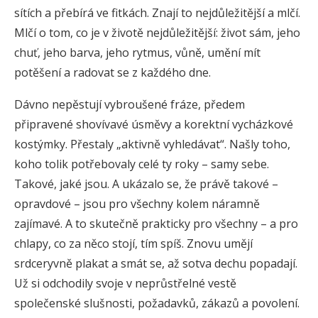
sítích a přebírá ve fitkách. Znají to nejdůležitější a mlčí.
Mlčí o tom, co je v životě nejdůležitější: život sám, jeho
chuť, jeho barva, jeho rytmus, vůně, umění mít
potěšení a radovat se z každého dne.
Dávno nepěstují vybroušené fráze, předem
připravené shovívavé úsměvy a korektní vycházkové
kostýmky. Přestaly „aktivně vyhledávat“. Našly toho,
koho tolik potřebovaly celé ty roky – samy sebe.
Takové, jaké jsou. A ukázalo se, že právě takové –
opravdové – jsou pro všechny kolem náramně
zajímavé. A to skutečně prakticky pro všechny – a pro
chlapy, co za něco stojí, tím spíš. Znovu umějí
srdceryvně plakat a smát se, až sotva dechu popadají.
Už si odchodily svoje v neprůstřelné vestě
společenské slušnosti, požadavků, zákazů a povolení.