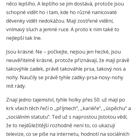
něco lepšího. A lepšího se jim dostává, protože jsou
schopné vidět ho i tam, kde ho různé nanicovaté
děvenky vidět nedokážou. Mají zostřené vidění,
vnímavý sluch a jemné ruce. A proto k nim také to
nejlepší tak lne.
Jsou krásné. Ne – počkejte, nejsou jen hezké, jsou
neuvěřitelně krásné, protože přiznávají, že mají právě
takovýhle zadek, právě takováhle prsa, takový nos a
nohy. Naučily se právě tyhle zadky-prsa-nosy-nohy
mít rády.
Znají jedno tajemství, tyhle holky přes 50: už mají po
krk všech těch řečí o „příjmech“, „kariéře“, „úspěchu“ a
„sociálním statutu“. Teď už s naprostou jistotou vědí,
že to nejdůležitější rozhodně není to, co ukazují
televize, co se píše na internetu, hodnotí na sociálních