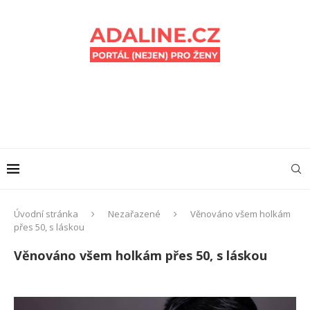
Úvodní stránka
Nezařazené
Věnováno všem holkám
přes 50, s láskou
Věnováno všem holkám přes 50, s láskou