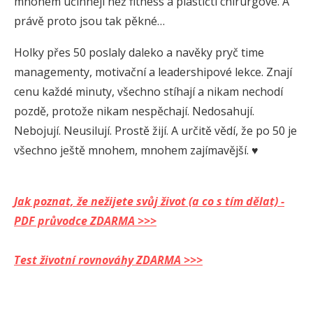
mnohem účinněji než fitness a plastičtí chirurgové. A
právě proto jsou tak pěkné…
Holky přes 50 poslaly daleko a navěky pryč time
managementy, motivační a leadershipové lekce. Znají
cenu každé minuty, všechno stíhají a nikam nechodí
pozdě, protože nikam nespěchají. Nedosahují.
Nebojují. Neusilují. Prostě žijí. A určitě vědí, že po 50 je
všechno ještě mnohem, mnohem zajímavější. ♥
Jak poznat, že nežijete svůj život (a co s tím dělat) -
PDF průvodce ZDARMA >>>
Test životní rovnováhy ZDARMA >>>