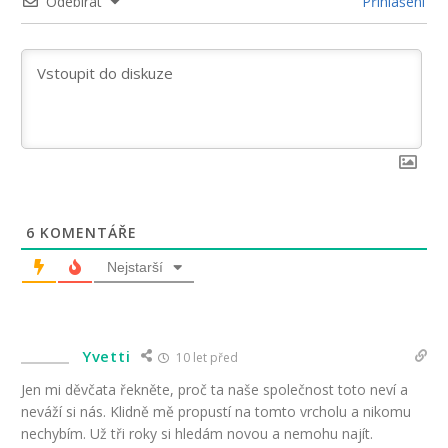
Odebírat
Přihlášení
6
KOMENTÁŘE
Nejstarší
Yvetti
10 let před
Jen mi děvčata řekněte, proč ta naše společnost toto neví a
neváží si nás. Klidně mě propustí na tomto vrcholu a nikomu
nechybím. Už tři roky si hledám novou a nemohu najít.