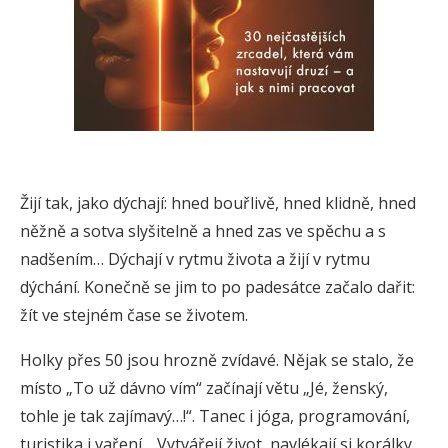
Žijí tak, jako dýchají: hned bouřlivě, hned klidně, hned
něžně a sotva slyšitelně a hned zas ve spěchu a s
nadšením… Dýchají v rytmu života a žijí v rytmu
dýchání. Konečně se jim to po padesátce začalo dařit:
žít ve stejném čase se životem.
Holky přes 50 jsou hrozně zvídavé. Nějak se stalo, že
místo „To už dávno vím“ začínají větu „Jé, ženský,
tohle je tak zajímavý…!“. Tanec i jóga, programování,
turistika i vaření… Vytvářejí život, navlékají si korálky