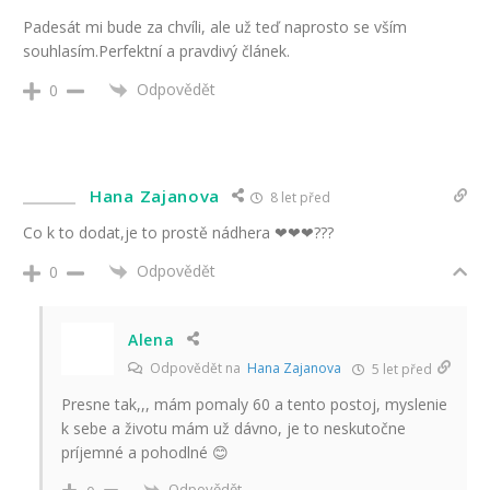
Padesát mi bude za chvíli, ale už teď naprosto se vším
souhlasím.Perfektní a pravdivý článek.
Odpovědět
0
Hana Zajanova
8 let před
Co k to dodat,je to prostě nádhera ❤❤❤???
Odpovědět
0
Alena
Odpovědět na
Hana Zajanova
5 let před
Presne tak,,, mám pomaly 60 a tento postoj, myslenie
k sebe a životu mám už dávno, je to neskutočne
príjemné a pohodlné 😊
Odpovědět