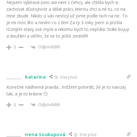
Nejsem vybíravá (ono ani není z čeho), ale chtěla bych si
zachovat důstojnost a dělat práci, kterou chci a né tu, co na
mne zbude. Nikdo o vás nestojí už jsme podle nich na nic. To
je mi moc líto a nevím co s tím! Za ty 3 roky jsem si prošla
různými stavy své mysli a nikomu bych to nepřála. Stále bojuji
a doufám a věřím, že se to ještě změní!!!!
Odpovědět
0
Katarína
9 let před
Konečne nádherná pravda…môžem potvrdiť, že je to naozaj
tak, a je to krásne 🙂
Odpovědět
0
Irena Soukupová
9 let před