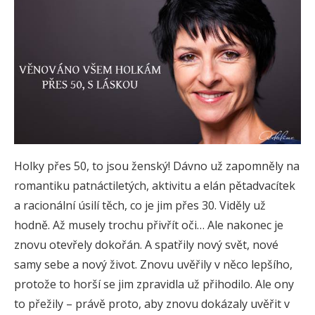
Holky přes 50, to jsou ženský! Dávno už zapomněly na
romantiku patnáctiletých, aktivitu a elán pětadvacítek
a racionální úsilí těch, co je jim přes 30. Viděly už
hodně. Až musely trochu přivřít oči… Ale nakonec je
znovu otevřely dokořán. A spatřily nový svět, nové
samy sebe a nový život. Znovu uvěřily v něco lepšího,
protože to horší se jim zpravidla už přihodilo. Ale ony
to přežily – právě proto, aby znovu dokázaly uvěřit v