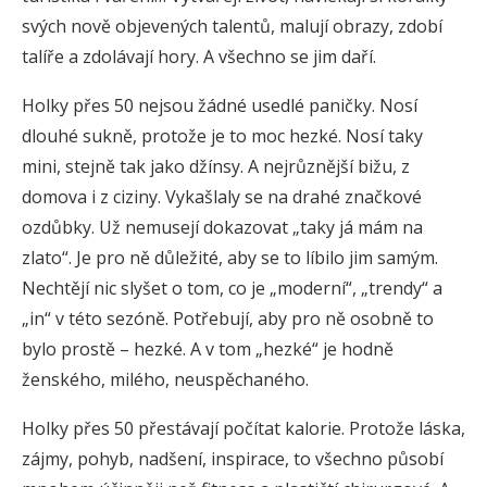
svých nově objevených talentů, malují obrazy, zdobí
talíře a zdolávají hory. A všechno se jim daří.
Holky přes 50 nejsou žádné usedlé paničky. Nosí
dlouhé sukně, protože je to moc hezké. Nosí taky
mini, stejně tak jako džínsy. A nejrůznější bižu, z
domova i z ciziny. Vykašlaly se na drahé značkové
ozdůbky. Už nemusejí dokazovat „taky já mám na
zlato“. Je pro ně důležité, aby se to líbilo jim samým.
Nechtějí nic slyšet o tom, co je „moderní“, „trendy“ a
„in“ v této sezóně. Potřebují, aby pro ně osobně to
bylo prostě – hezké. A v tom „hezké“ je hodně
ženského, milého, neuspěchaného.
Holky přes 50 přestávají počítat kalorie. Protože láska,
zájmy, pohyb, nadšení, inspirace, to všechno působí