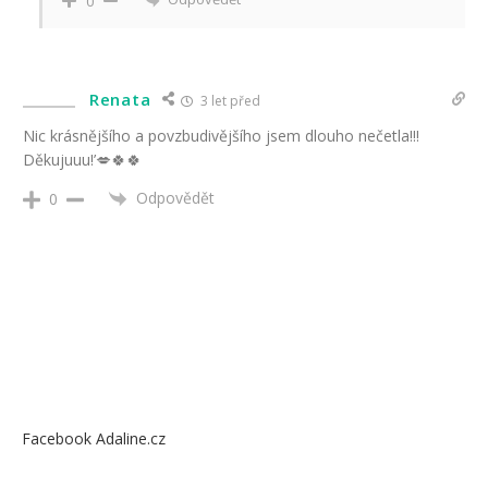
0
Renata
3 let před
Nic krásnějšího a povzbudivějšího jsem dlouho nečetla!!!
Děkujuuu!’💋🍀🍀
Odpovědět
0
Facebook Adaline.cz