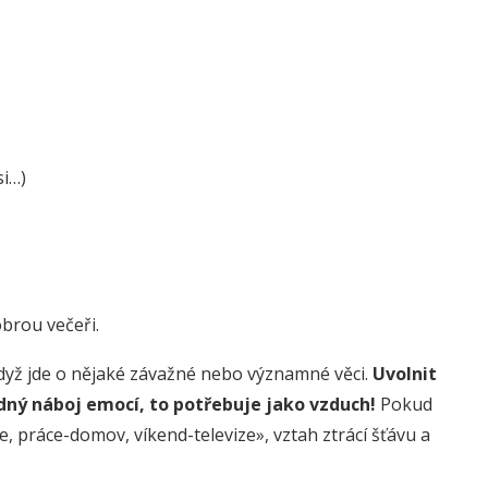
si…)
brou večeři.
když jde o nějaké závažné nebo významné věci.
Uvolnit
adný náboj emocí, to potřebuje jako vzduch!
Pokud
 práce-domov, víkend-televize», vztah ztrácí šťávu a