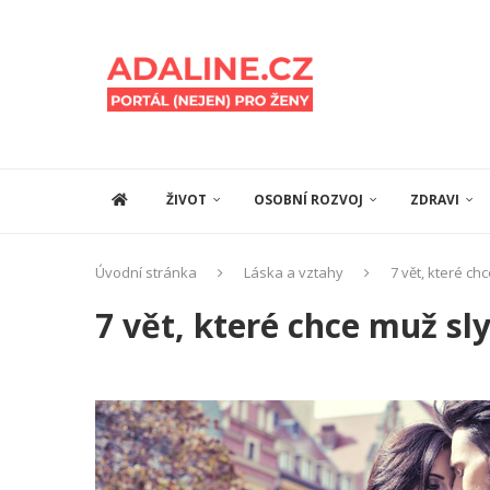
ŽIVOT
OSOBNÍ ROZVOJ
ZDRAVI
Úvodní stránka
Láska a vztahy
7 vět, které ch
7 vět, které chce muž sl