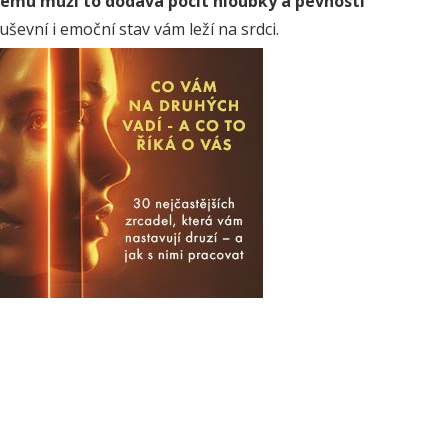
emu muži to dodává pocit hloubky a pevnosti
uševní i emoční stav vám leží na srdci.