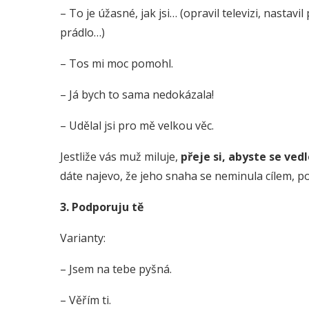
– To je úžasné, jak jsi… (opravil televizi, nastav
prádlo…)
– Tos mi moc pomohl.
– Já bych to sama nedokázala!
– Udělal jsi pro mě velkou věc.
Jestliže vás muž miluje,
přeje si, abyste se ved
dáte najevo, že jeho snaha se neminula cílem, p
3. Podporuju tě
Varianty:
– Jsem na tebe pyšná.
– Věřím ti.