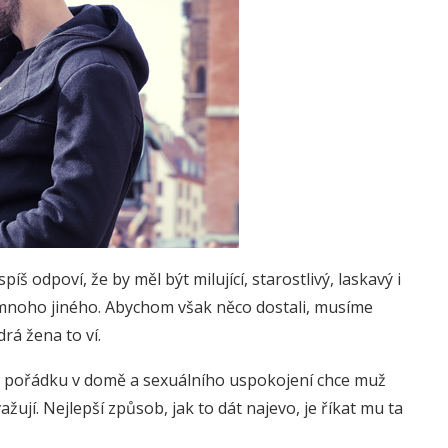
íš odpoví, že by měl být milující, starostlivý, laskavý i
a mnoho jiného. Abychom však něco dostali, musíme
rá žena to ví.
e, pořádku v domě a sexuálního uspokojení chce muž
ažují. Nejlepší způsob, jak to dát najevo, je říkat mu ta