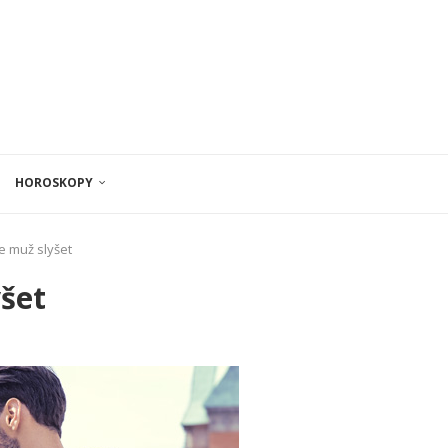
HOROSKOPY
ce muž slyšet
yšet