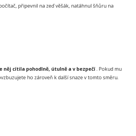
il počítač, připevnil na zeď věšák, natáhnul šňůru na
le něj cítila pohodlně, útulně a v bezpečí
. Pokud mu
ovzbuzujete ho zároveň k další snaze v tomto směru.