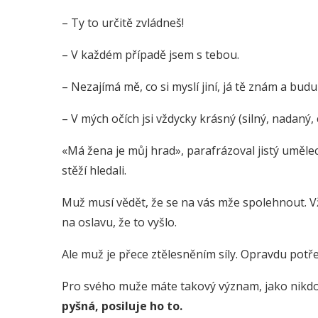
– Ty to určitě zvládneš!
– V každém případě jsem s tebou.
– Nezajímá mě, co si myslí jiní, já tě znám a budu
– V mých očích jsi vždycky krásný (silný, nadaný
«Má žena je můj hrad», parafrázoval jistý uměle
stěží hledali.
Muž musí vědět, že se na vás mže spolehnout. Vž
na oslavu, že to vyšlo.
Ale muž je přece ztělesněním síly. Opravdu pot
Pro svého muže máte takový význam, jako nikdo
pyšná, posiluje ho to.