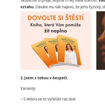
Skutečně si přeje, abyste o něj měla starost.
Vaš
vztahu.
Dáváte mu tak najevo, že jeho fyzický, d
2. Jsem s tebou v bezpečí.
Varianty:
– S tebou se to vyřešilo raz dva!