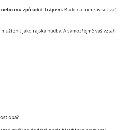
 nebo mu způsobit trápení.
Bude na tom záviset váš
 muži znít jako rajská hudba. A samozřejmě váš vztah
dost oba?