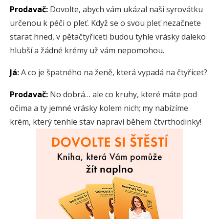
Prodavač:
Dovolte, abych vám ukázal naši syrovátku
určenou k péči o pleť. Když se o svou pleť nezačnete
starat hned, v pětačtyřiceti budou tyhle vrásky daleko
hlubší a žádné krémy už vám nepomohou.
Já
:
A co je špatného na ženě, která vypadá na čtyřicet?
Prodavač:
No dobrá… ale co kruhy, které máte pod
očima a ty jemné vrásky kolem nich; my nabízíme
krém, který tenhle stav napraví během čtvrthodinky!