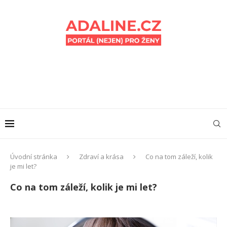
Úvodní stránka
Zdraví a krása
Co na tom záleží, kolik
je mi let?
Co na tom záleží, kolik je mi let?