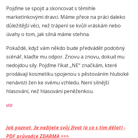
Pojďme se spojit a skoncovat s těmihle
marketinkovými dravci. Máme přece na práci daleko
důležitější věci, než trápení se kvůli vráskám nebo
úvahy o tom, jak silná máme stehna.
Pokaždé, když vám někdo bude předvádět podobný
scénář, klaďte mu odpor. Znovu a znovu, dokud mu
nedojdou síly. Pojďme říkat „NE“ značkám, které
prodávají kosmetiku spojenou s pěstováním hluboké
nenávisti žen ke svému vzhledu. Není silnější
hlasování, než hlasování peněženkou.
via
Jak poznat, že nežijete svůj život (a co s tím dělat) -
PDF průvodce ZDARMA >>>