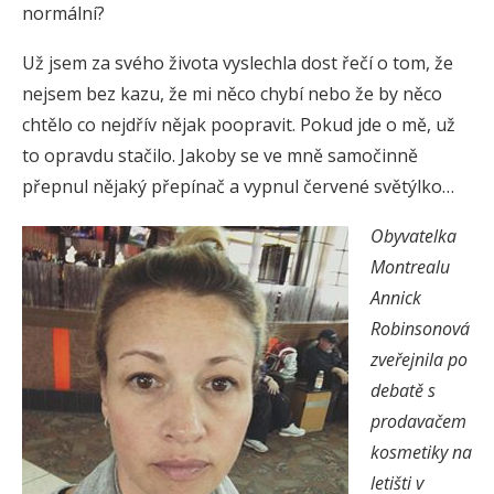
normální?
Už jsem za svého života vyslechla dost řečí o tom, že
nejsem bez kazu, že mi něco chybí nebo že by něco
chtělo co nejdřív nějak poopravit. Pokud jde o mě, už
to opravdu stačilo. Jakoby se ve mně samočinně
přepnul nějaký přepínač a vypnul červené světýlko…
Obyvatelka
Montrealu
Annick
Robinsonová
zveřejnila po
debatě s
prodavačem
kosmetiky na
letišti v