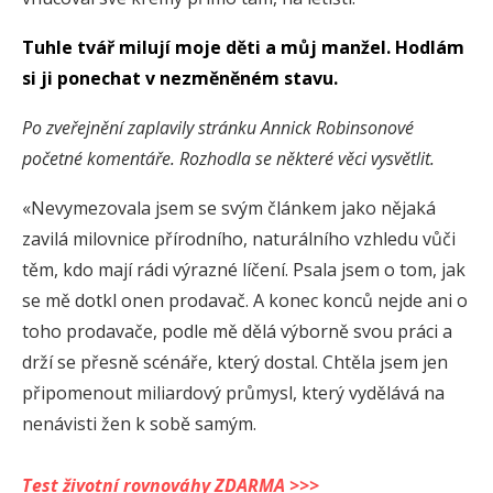
Tuhle tvář milují moje děti a můj manžel. Hodlám
si ji ponechat v nezměněném stavu.
Po zveřejnění zaplavily stránku Annick Robinsonové
početné komentáře. Rozhodla se některé věci vysvětlit.
«Nevymezovala jsem se svým článkem jako nějaká
zavilá milovnice přírodního, naturálního vzhledu vůči
těm, kdo mají rádi výrazné líčení. Psala jsem o tom, jak
se mě dotkl onen prodavač. A konec konců nejde ani o
toho prodavače, podle mě dělá výborně svou práci a
drží se přesně scénáře, který dostal. Chtěla jsem jen
připomenout miliardový průmysl, který vydělává na
nenávisti žen k sobě samým.
Test životní rovnováhy ZDARMA >>>