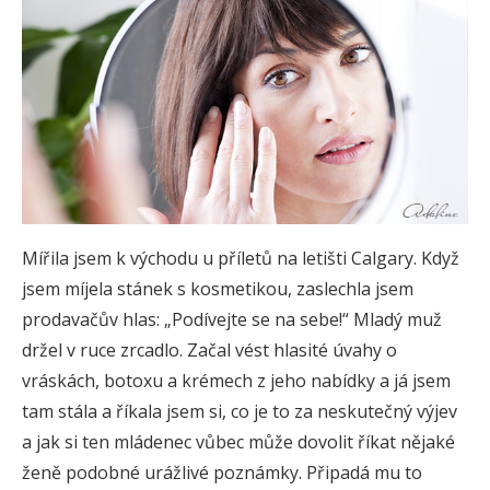
Mířila jsem k východu u příletů na letišti Calgary. Když
jsem míjela stánek s kosmetikou, zaslechla jsem
prodavačův hlas: „Podívejte se na sebe!“ Mladý muž
držel v ruce zrcadlo. Začal vést hlasité úvahy o
vráskách, botoxu a krémech z jeho nabídky a já jsem
tam stála a říkala jsem si, co je to za neskutečný výjev
a jak si ten mládenec vůbec může dovolit říkat nějaké
ženě podobné urážlivé poznámky. Připadá mu to