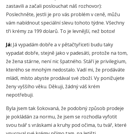
zastavili a začali poslouchat náš rozhovor):
Poslechněte, jestli je pro vás problém v ceně, můžu
vám nabídnout speciální slevu tohoto týdne. Všechny
tři krémy za 199 dolarů. To je levnější, než botox!
Já:
Já vypadám dobře a v pětačtyřiceti budu taky
vypadat dobře, stejně jako v padesáti, protože na tom,
že žena stárne, není nic špatného. Stáří je privilegium,
kterého se mnohým nedostalo. Vadí mi, že prodáváte
mládí, místo abyste prodával své zboží. Vy ponižujete
ženy vyššího věku. Děkuji, žádný váš krém
nepotřebuji.
Byla jsem tak šokovaná, že podobný způsob prodeje
je pokládán za normu, že jsem se rozhodla vyfotit
svou tvář s vráskami a kruhy pod očima, tu tvář, které
vnucoval své krémy přímo tam, na letišti.