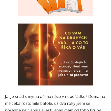
Já
:
Je snad s mýma očima něco v nepořádku? Doma na
mě čeká roztomilé batole, už dva roky jsem se
pořádně nevyspala a jestli snad mám od toho kruhy