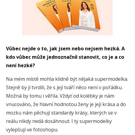
Vůbec nejde o to, jak jsem nebo nejsem hezká. A
kdo vůbec může jednoznačně stanovit, co je a co
není hezké?
Na mém místě mohla klidně být nějaká supermodelka.
Stejně by jí tvrdili, že s její tváří něco není v pořádku.
Možná by tomu i věřila. Vždyť od kolébky je nám
vnucováno, že hlavní hodnotou ženy je její krása a do
mozku nám pěchují standardy krásy, kterých se v
reálu nikdy nedá dosáhnout. I ty supermodelky
vylepšují ve fotoshopu.