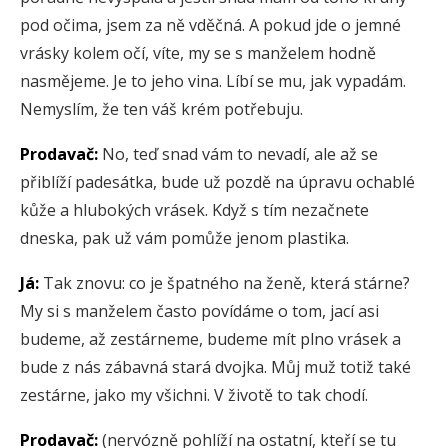
pod očima, jsem za ně vděčná. A pokud jde o jemné
vrásky kolem očí, víte, my se s manželem hodně
nasmějeme. Je to jeho vina. Líbí se mu, jak vypadám.
Nemyslím, že ten váš krém potřebuju.
Prodavač:
No, teď snad vám to nevadí, ale až se
přiblíží padesátka, bude už pozdě na úpravu ochablé
kůže a hlubokých vrásek. Když s tím nezačnete
dneska, pak už vám pomůže jenom plastika.
Já:
Tak znovu: co je špatného na ženě, která stárne?
My si s manželem často povídáme o tom, jací asi
budeme, až zestárneme, budeme mít plno vrásek a
bude z nás zábavná stará dvojka. Můj muž totiž také
zestárne, jako my všichni. V životě to tak chodí.
Prodavač:
(nervózně pohlíží na ostatní, kteří se tu