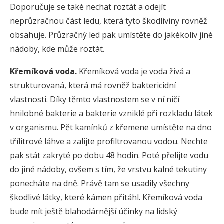
Doporučuje se také nechat roztát a odejít
neprůzračnou část ledu, která tyto škodliviny rovněž
obsahuje. Průzračný led pak umístěte do jakékoliv jiné
nádoby, kde může roztát.
Křemíková voda.
Křemíková voda je voda živá a
strukturovaná, která má rovněž baktericidní
vlastnosti. Díky těmto vlastnostem se v ní ničí
hnilobné bakterie a bakterie vzniklé při rozkladu látek
v organismu. Pět kamínků z křemene umístěte na dno
třílitrové láhve a zalijte profiltrovanou vodou. Nechte
pak stát zakryté po dobu 48 hodin. Poté přelijte vodu
do jiné nádoby, ovšem s tím, že vrstvu kalné tekutiny
ponecháte na dně. Právě tam se usadily všechny
škodlivé látky, které kámen přitáhl. Křemíková voda
bude mít ještě blahodárnější účinky na lidský