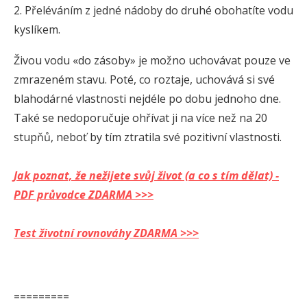
2. Přeléváním z jedné nádoby do druhé obohatíte vodu
kyslíkem.
Živou vodu «do zásoby» je možno uchovávat pouze ve
zmrazeném stavu. Poté, co roztaje, uchovává si své
blahodárné vlastnosti nejdéle po dobu jednoho dne.
Také se nedoporučuje ohřívat ji na více než na 20
stupňů, neboť by tím ztratila své pozitivní vlastnosti.
Jak poznat, že nežijete svůj život (a co s tím dělat) -
PDF průvodce ZDARMA >>>
Test životní rovnováhy ZDARMA >>>
=========