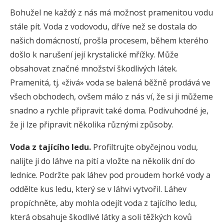
Bohužel ne každý z nás má možnost pramenitou vodu
stále pít. Voda z vodovodu, dříve než se dostala do
našich domácností, prošla procesem, během kterého
došlo k narušení její krystalické mřížky. Může
obsahovat značné množství škodlivých látek.
Pramenitá, tj. «živá» voda se balená běžně prodává ve
všech obchodech, ovšem málo z nás ví, že si ji můžeme
snadno a rychle připravit také doma. Podivuhodné je,
že ji lze připravit několika různými způsoby.
Voda z tajícího ledu.
Profiltrujte obyčejnou vodu,
nalijte ji do láhve na pití a vložte na několik dní do
lednice. Podržte pak láhev pod proudem horké vody a
oddělte kus ledu, který se v láhvi vytvořil. Láhev
propíchněte, aby mohla odejít voda z tajícího ledu,
která obsahuje škodlivé látky a soli těžkých kovů