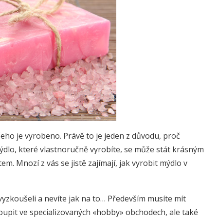
eho je vyrobeno. Právě to je jeden z důvodu, proč
ýdlo, které vlastnoručně vyrobíte, se může stát krásným
m. Mnozí z vás se jistě zajímají, jak vyrobit mýdlo v
o vyzkoušeli a nevíte jak na to… Především musíte mít
 koupit ve specializovaných «hobby» obchodech, ale také