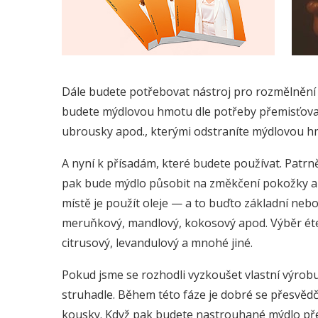
Dále budete potřebovat nástroj pro rozmělnění 
budete mýdlovou hmotu dle potřeby přemisťovat,
ubrousky apod., kterými odstraníte mýdlovou h
A nyní k přísadám, které budete používat. Patrně
pak bude mýdlo působit na změkčení pokožky a t
místě je použít oleje — a to buďto základní nebo 
meruňkový, mandlový, kokosový apod. Výběr éteric
citrusový, levandulový a mnohé jiné.
Pokud jsme se rozhodli vyzkoušet vlastní výrob
struhadle. Během této fáze je dobré se přesvěd
kousky. Když pak budete nastrouhané mýdlo přem