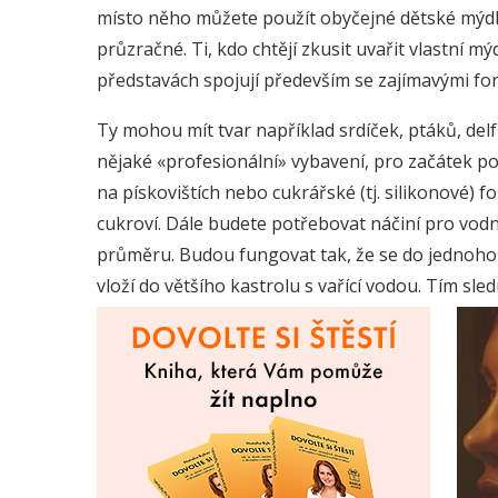
místo něho můžete použít obyčejné dětské mýdl
průzračné. Ti, kdo chtějí zkusit uvařit vlastní m
představách spojují především se zajímavými fo
Ty mohou mít tvar například srdíček, ptáků, delf
nějaké «profesionální» vybavení, pro začátek p
na pískovištích nebo cukrářské (tj. silikonové)
cukroví. Dále budete potřebovat náčiní pro vodní
průměru. Budou fungovat tak, že se do jednoho 
vloží do většího kastrolu s vařící vodou. Tím sled