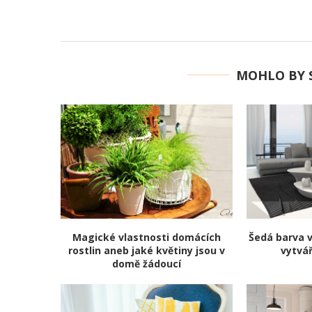
MOHLO BY S
Magické vlastnosti domácích
Šedá barva v
rostlin aneb jaké květiny jsou v
vytvá
domě žádoucí