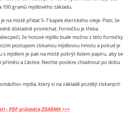
y na 100 gramů mýdlového základu.
 na místě přidat 5-7 kapek éterického oleje. Platí, že
sledně důkladně promíchat. Formičku je třeba
 zabezpečí, že hotové mýdlo bude možno z této formičky
dchozím postupem získanou mýdlovou hmotu a pokud je
u s mýdlem je pak na místě pokrýt listem papíru, aby se
 příměsi a částice. Nechte posléze chladnout po dobu
domácího» mýdla, který si na základě později získaných
dělat) - PDF průvodce ZDARMA >>>