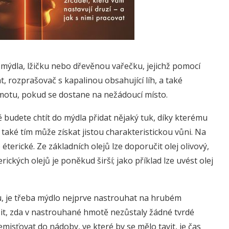
mýdla, lžičku nebo dřevěnou vařečku, jejichž pomocí
 rozprašovač s kapalinou obsahující líh, a také
motu, pokud se dostane na nežádoucí místo.
 budete chtít do mýdla přidat nějaký tuk, díky kterému
aké tím může získat jistou charakteristickou vůni. Na
éterické. Ze základních olejů lze doporučit olej olivový,
kých olejů je poněkud širší; jako příklad lze uvést olej
u, je třeba mýdlo nejprve nastrouhat na hrubém
čit, zda v nastrouhané hmotě nezůstaly žádné tvrdé
isťovat do nádoby, ve které by se mělo tavit, je čas