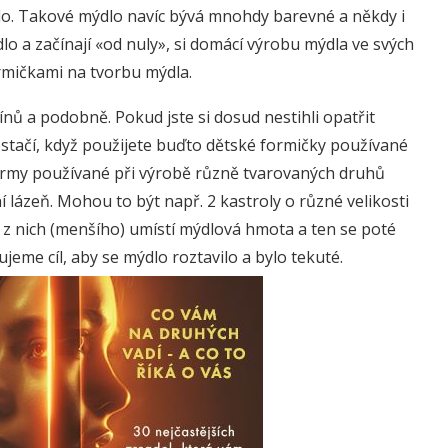
o. Takové mýdlo navíc bývá mnohdy barevné a někdy i
ýdlo a začínají «od nuly», si domácí výrobu mýdla ve svých
rmičkami na tvorbu mýdla.
ínů a podobně. Pokud jste si dosud nestihli opatřit
ostačí, když použijete buďto dětské formičky používané
 formy používané při výrobě různě tvarovaných druhů
 lázeň. Mohou to být např. 2 kastroly o různé velikosti
z nich (menšího) umístí mýdlová hmota a ten se poté
ujeme cíl, aby se mýdlo roztavilo a bylo tekuté.