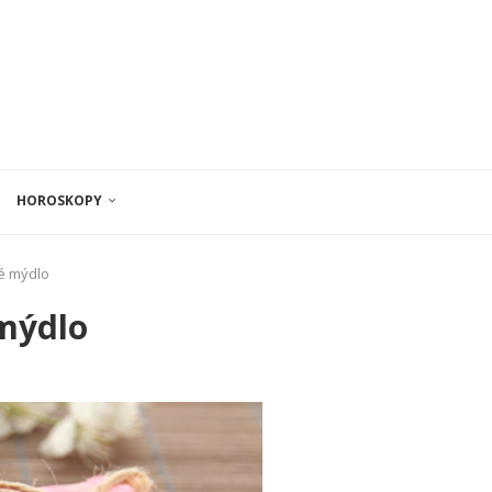
HOROSKOPY
é mýdlo
mýdlo