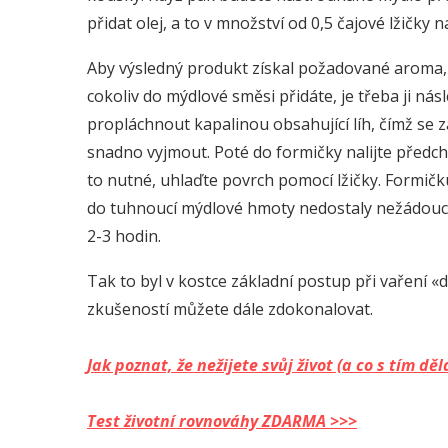
přidat olej, a to v množství od 0,5 čajové lžičk
Aby výsledný produkt získal požadované aroma, je
cokoliv do mýdlové směsi přidáte, je třeba ji ná
propláchnout kapalinou obsahující líh, čímž se
snadno vyjmout. Poté do formičky nalijte pře
to nutné, uhlaďte povrch pomocí lžičky. Formičk
do tuhnoucí mýdlové hmoty nedostaly nežádoucí
2-3 hodin.
Tak to byl v kostce základní postup při vaření «
zkušeností můžete dále zdokonalovat.
Jak poznat, že nežijete svůj život (a co s tím 
Test životní rovnováhy ZDARMA >>>