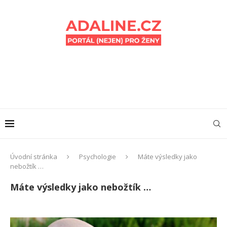
Úvodní stránka
Psychologie
Máte výsledky jako
nebožtík …
Máte výsledky jako nebožtík …