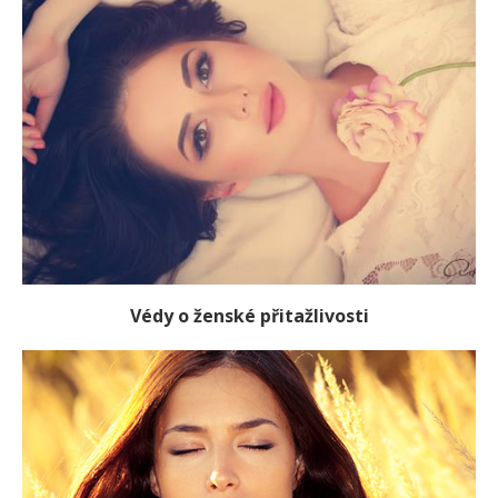
Védy o ženské přitažlivosti