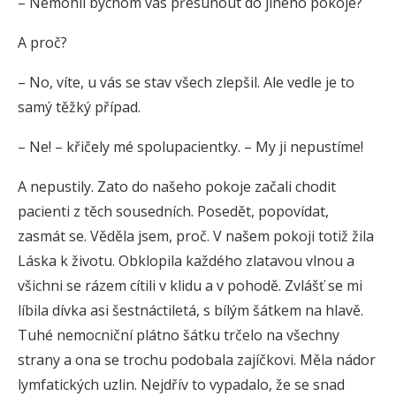
– Nemohli bychom vás přesunout do jiného pokoje?
A proč?
– No, víte, u vás se stav všech zlepšil. Ale vedle je to
samý těžký případ.
– Ne! – křičely mé spolupacientky. – My ji nepustíme!
A nepustily. Zato do našeho pokoje začali chodit
pacienti z těch sousedních. Posedět, popovídat,
zasmát se. Věděla jsem, proč. V našem pokoji totiž žila
Láska k životu. Obklopila každého zlatavou vlnou a
všichni se rázem cítili v klidu a v pohodě. Zvlášť se mi
líbila dívka asi šestnáctiletá, s bílým šátkem na hlavě.
Tuhé nemocniční plátno šátku trčelo na všechny
strany a ona se trochu podobala zajíčkovi. Měla nádor
lymfatických uzlin. Nejdřív to vypadalo, že se snad