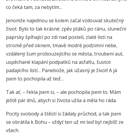
co čeká tam, za nebytím…
Jenomže najednou se kolem začal vzdouvat skutečný
život. Bylo to tak krásné: zpěv ptáků po ránu, sluneční
paprsky šplhající po zdi nad postelí, zlaté listí na
stromě před oknem, tmavě modré podzimní nebe,
vzdálený šum probouzejícího se města, troubení aut,
uspěchané klapání podpatků na asfaltu, šustot
padajícího listí… Panebože, jak úžasný je život! A já
jsem to pochopila až teď…
Tak ať, – řekla jsem si, – ale pochopila jsem to. Mám
ještě pár dnů, abych si života užila a měla ho ráda.
Pocity svobody a štěstí si žádaly průchod, a tak jsem
se obrátila k Bohu – vždyť ten už mi teď byl nejblíž ze
všech.