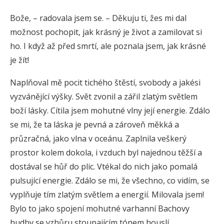
Bože, – radovala jsem se. – Děkuju ti, žes mi dal
možnost pochopit, jak krásný je život a zamilovat si
ho. I když až před smrtí, ale poznala jsem, jak krásné
je žít!
Naplňoval mě pocit tichého štěstí, svobody a jakési
vyzvánějící výšky. Svět zvonil a zářil zlatým světlem
boží lásky. Cítila jsem mohutné vlny její energie. Zdálo
se mi, že ta láska je pevná a zároveň měkká a
průzračná, jako vlna v oceánu. Zaplnila veškerý
prostor kolem dokola, i vzduch byl najednou těžší a
dostával se hůř do plic. Vtékal do nich jako pomalá
pulsující energie. Zdálo se mi, že všechno, co vidím, se
vyplňuje tím zlatým světlem a energií. Milovala jsem!
Bylo to jako spojení mohutné varhanní Bachovy
hudby se vzhůru stoupajícím tónem houslí.