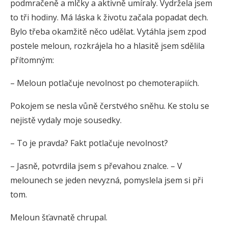
podmračeně a mlčky a aktivně umíraly. Vydržela jsem
to tři hodiny. Má láska k životu začala popadat dech.
Bylo třeba okamžitě něco udělat. Vytáhla jsem zpod
postele meloun, rozkrájela ho a hlasitě jsem sdělila
přítomným:
– Meloun potlačuje nevolnost po chemoterapiích.
Pokojem se nesla vůně čerstvého sněhu. Ke stolu se
nejistě vydaly moje sousedky.
– To je pravda? Fakt potlačuje nevolnost?
– Jasně, potvrdila jsem s převahou znalce. – V
melounech se jeden nevyzná, pomyslela jsem si při
tom.
Meloun šťavnatě chrupal.