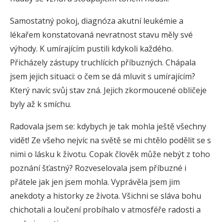
Samostatný pokoj, diagnóza akutní leukémie a
lékařem konstatovaná nevratnost stavu měly své
výhody. K umírajícím pustili kdykoli každého.
Přicházely zástupy truchlících příbuzných. Chápala
jsem jejich situaci: o čem se dá mluvit s umírajícím?
Který navíc svůj stav zná. Jejich zkormoucené obličeje
byly až k smíchu.
Radovala jsem se: kdybych je tak mohla ještě všechny
vidět! Ze všeho nejvíc na světě se mi chtělo podělit se s
nimi o lásku k životu. Copak člověk může nebýt z toho
poznání šťastný? Rozveselovala jsem příbuzné i
přátele jak jen jsem mohla. Vyprávěla jsem jim
anekdoty a historky ze života. Všichni se sláva bohu
chichotali a loučení probíhalo v atmosféře radosti a