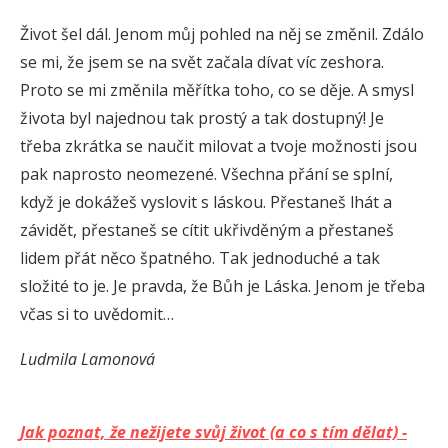
Život šel dál. Jenom můj pohled na něj se změnil. Zdálo
se mi, že jsem se na svět začala dívat víc zeshora.
Proto se mi změnila měřítka toho, co se děje. A smysl
života byl najednou tak prostý a tak dostupný! Je
třeba zkrátka se naučit milovat a tvoje možnosti jsou
pak naprosto neomezené. Všechna přání se splní,
když je dokážeš vyslovit s láskou. Přestaneš lhát a
závidět, přestaneš se cítit ukřivděným a přestaneš
lidem přát něco špatného. Tak jednoduché a tak
složité to je. Je pravda, že Bůh je Láska. Jenom je třeba
včas si to uvědomit…
Ludmila Lamonová
Jak poznat, že nežijete svůj život (a co s tím dělat) -