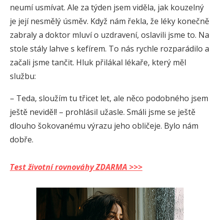
neumí usmívat. Ale za týden jsem viděla, jak kouzelný
je její nesmělý úsměv. Když nám řekla, že léky konečně
zabraly a doktor mluví o uzdravení, oslavili jsme to. Na
stole stály lahve s kefírem. To nás rychle rozparádilo a
začali jsme tančit. Hluk přilákal lékaře, který měl
službu:
– Teda, sloužím tu třicet let, ale něco podobného jsem
ještě neviděl! – prohlásil užasle. Smáli jsme se ještě
dlouho šokovanému výrazu jeho obličeje. Bylo nám
dobře.
Test životní rovnováhy ZDARMA >>>