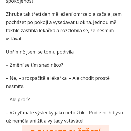
spokojenosti.
Zhruba tak třetí den mě ležení omrzelo a začala jsem
pocházet po pokoji a vysedávat u okna. Jednou mě
takhle zastihla lékařka a rozzlobila se, že nesmím
vstávat.
Upřímně jsem se tomu podivila:
– Změní se tím snad něco?
– Ne, – zrozpačitěla lékařka. – Ale chodit prostě
nesmíte.
– Ale proč?
– Vždyť máte výsledky jako nebožtík… Podle nich byste
už neměla ani žít a vy tady vstáváte!