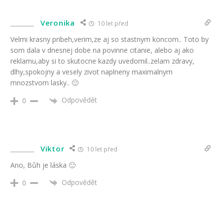
Veronika
10 let před
Velmi krasny pribeh,verim,ze aj so stastnym koncom.. Toto by
som dala v dnesnej dobe na povinne citanie, alebo aj ako
reklamu,aby si to skutocne kazdy uvedomil..zelam zdravy,
dlhy,spokojny a vesely zivot naplneny maximalnym
mnozstvom lasky.. 🙂
Odpovědět
0
Viktor
10 let před
Ano, Bůh je láska 🙂
Odpovědět
0