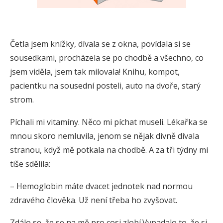
Četla jsem knížky, dívala se z okna, povídala si se
sousedkami, procházela se po chodbě a všechno, co
jsem viděla, jsem tak milovala! Knihu, kompot,
pacientku na sousední posteli, auto na dvoře, starý
strom.
Píchali mi vitamíny. Něco mi píchat museli. Lékařka se
mnou skoro nemluvila, jenom se nějak divně dívala
stranou, když mě potkala na chodbě. A za tři týdny mi
tiše sdělila:
– Hemoglobin máte dvacet jednotek nad normou
zdravého člověka. Už není třeba ho zvyšovat.
Zdálo se, že se na mě pro cosi zlobí.Vypadalo to, že si