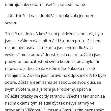
umírající, aby ostatní ušetřili pohledu na ně.
– Doktor řekl na jednolůžák, opakovala jedna ze
sester.
To mě uklidnilo. A když jsem pak ležela v posteli, byla
jsem se vším zcela smířená. Už jenom proto, že jsem
nikam nemusela jít, nikomu jsem nic nedlužila a
veškerá moje odpovědnost klesla na nulu. Cítila jsem
podivnou odtažitost od světa kolem sebe a bylo mi
naprosto jedno, co se v něm děje. Nikdo a nic mě
nezajímalo. Získala jsem právo na odpočinek. A to bylo
dobré. Zůstala jsem sama se sebou, se svou duší, se
svým životem. Já a jenom já. Problémy, spěch a
důležité otázky se ocitly stranou. Všechen ten shon za
něčím okamžitým se zdál být tak nevýznamný ve
srovnání s Věčností, Životem a Smrtí, s tím neznámým,