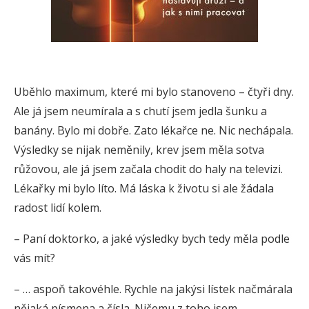
Uběhlo maximum, které mi bylo stanoveno – čtyři dny.
Ale já jsem neumírala a s chutí jsem jedla šunku a
banány. Bylo mi dobře. Zato lékařce ne. Nic nechápala.
Výsledky se nijak neměnily, krev jsem měla sotva
růžovou, ale já jsem začala chodit do haly na televizi.
Lékařky mi bylo líto. Má láska k životu si ale žádala
radost lidí kolem.
– Paní doktorko, a jaké výsledky bych tedy měla podle
vás mít?
– … aspoň takovéhle. Rychle na jakýsi lístek načmárala
nějaká písmena a čísla. Ničemu z toho jsem