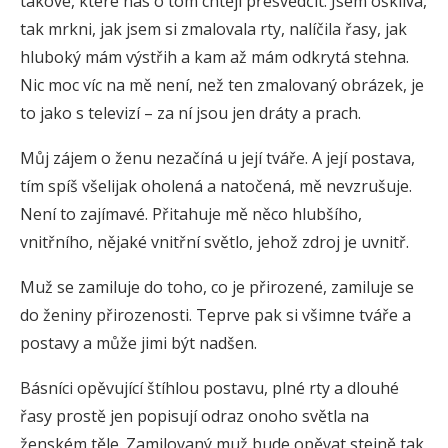
takové, které nás o tom chtějí přesvědčit. Jsem ošklivá,
tak mrkni, jak jsem si zmalovala rty, nalíčila řasy, jak
hluboký mám výstřih a kam až mám odkrytá stehna.
Nic moc víc na mě není, než ten zmalovaný obrázek, je
to jako s televizí – za ní jsou jen dráty a prach.
Můj zájem o ženu nezačíná u její tváře. A její postava,
tím spíš všelijak oholená a natočená, mě nevzrušuje.
Není to zajímavé. Přitahuje mě něco hlubšího,
vnitřního, nějaké vnitřní světlo, jehož zdroj je uvnitř.
Muž se zamiluje do toho, co je přirozené, zamiluje se
do ženiny přirozenosti. Teprve pak si všimne tváře a
postavy a může jimi být nadšen.
Básníci opěvující štíhlou postavu, plné rty a dlouhé
řasy prostě jen popisují odraz onoho světla na
ženském těle. Zamilovaný muž bude opěvat stejně tak