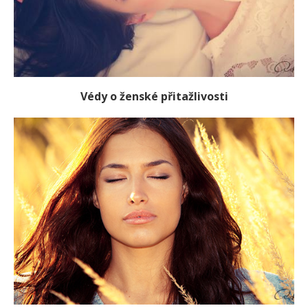
Védy o ženské přitažlivosti