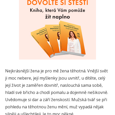
Nejkrásnější žena je pro mě žena těhotná. Vnější svět
ji moc nebere, její myšlenky jsou uvnitř, u dítěte, celý
její život je zaměřen dovnitř, naslouchá sama sobě,
hladí své břicho a chodí pomalu a dojemně nešikovně.
Uvědomuje si dar a září ženskostí. Mužská tvář se při
pohledu na těhotnou ženu mění, muž vypadá nějak
silněji a ušlechtileji. Je to moc pěkné.