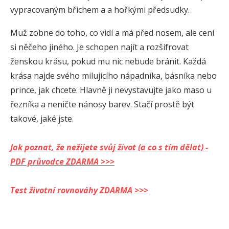
vypracovaným břichem a a hořkými předsudky.
Muž zobne do toho, co vidí a má před nosem, ale cení
si něčeho jiného. Je schopen najít a rozšifrovat
ženskou krásu, pokud mu nic nebude bránit. Každá
krása najde svého milujícího nápadníka, básníka nebo
prince, jak chcete. Hlavně ji nevystavujte jako maso u
řezníka a neničte nánosy barev. Stačí prostě být
takové, jaké jste.
Jak poznat, že nežijete svůj život (a co s tím dělat) -
PDF průvodce ZDARMA >>>
Test životní rovnováhy ZDARMA >>>