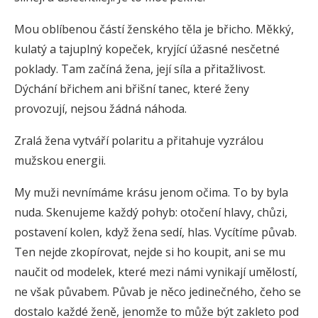
Mou oblíbenou částí ženského těla je břicho. Měkký,
kulatý a tajuplný kopeček, kryjící úžasné nesčetné
poklady. Tam začíná žena, její síla a přitažlivost.
Dýchání břichem ani břišní tanec, které ženy
provozují, nejsou žádná náhoda.
Zralá žena vytváří polaritu a přitahuje vyzrálou
mužskou energii.
My muži nevnímáme krásu jenom očima. To by byla
nuda. Skenujeme každý pohyb: otočení hlavy, chůzi,
postavení kolen, když žena sedí, hlas. Vycítíme půvab.
Ten nejde zkopírovat, nejde si ho koupit, ani se mu
naučit od modelek, které mezi námi vynikají umělostí,
ne však půvabem. Půvab je něco jedinečného, čeho se
dostalo každé ženě, jenomže to může být zakleto pod