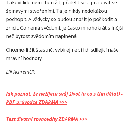
Takoví lidé nemohou žít, přátelit se a pracovat se
špinavými stvořeními. Ta je nikdy nedokážou
pochopit. A vždycky se budou snažit je poškodit a
zničit. Co nemá svědomí, je často mnohokrát silnější,
než bytost svědomím naplněná.
Chceme-li žít šťastně, vybírejme si lidi sdílející naše
mravní hodnoty.
Lili Achremčik
Jak poznat, že nežijete svůj život (a co s tím dělat) -
PDF průvodce ZDARMA >>>
Test životní rovnováhy ZDARMA >>>