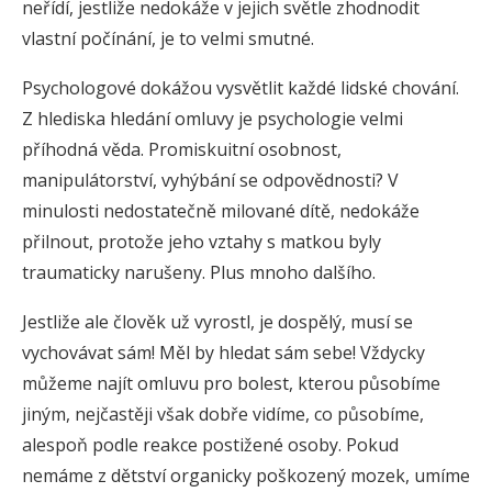
neřídí, jestliže nedokáže v jejich světle zhodnodit
vlastní počínání, je to velmi smutné.
Psychologové dokážou vysvětlit každé lidské chování.
Z hlediska hledání omluvy je psychologie velmi
příhodná věda. Promiskuitní osobnost,
manipulátorství, vyhýbání se odpovědnosti? V
minulosti nedostatečně milované dítě, nedokáže
přilnout, protože jeho vztahy s matkou byly
traumaticky narušeny. Plus mnoho dalšího.
Jestliže ale člověk už vyrostl, je dospělý, musí se
vychovávat sám! Měl by hledat sám sebe! Vždycky
můžeme najít omluvu pro bolest, kterou působíme
jiným, nejčastěji však dobře vidíme, co působíme,
alespoň podle reakce postižené osoby. Pokud
nemáme z dětství organicky poškozený mozek, umíme