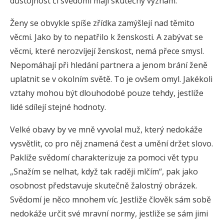
důstojnost či svědomí mají skutečný význam.
Ženy se obvykle spíše zřídka zamýšlejí nad těmito
věcmi. Jako by to nepatřilo k ženskosti. A zabývat se
věcmi, které nerozvíjejí ženskost, nemá přece smysl.
Nepomáhají při hledání partnera a jenom brání ženě
uplatnit se v okolním světě. To je ovšem omyl. Jakékoli
vztahy mohou být dlouhodobé pouze tehdy, jestliže
lidé sdílejí stejné hodnoty.
Velké obavy by ve mně vyvolal muž, který nedokáže
vysvětlit, co pro něj znamená čest a umění držet slovo.
Pakliže svědomí charakterizuje za pomoci vět typu
„Snažím se nelhat, když tak raději mlčím“, pak jako
osobnost představuje skutečně žalostný obrázek.
Svědomí je něco mnohem víc. Jestliže člověk sám sobě
nedokáže určit své mravní normy, jestliže se sám jimi