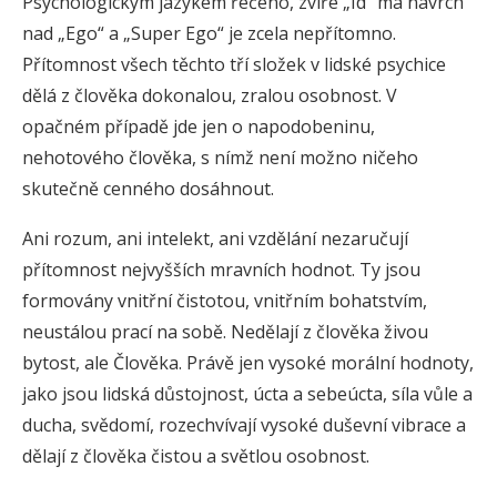
Psychologickým jazykem řečeno, zvíře „Id“ má navrch
nad „Ego“ a „Super Ego“ je zcela nepřítomno.
Přítomnost všech těchto tří složek v lidské psychice
dělá z člověka dokonalou, zralou osobnost. V
opačném případě jde jen o napodobeninu,
nehotového člověka, s nímž není možno ničeho
skutečně cenného dosáhnout.
Ani rozum, ani intelekt, ani vzdělání nezaručují
přítomnost nejvyšších mravních hodnot. Ty jsou
formovány vnitřní čistotou, vnitřním bohatstvím,
neustálou prací na sobě. Nedělají z člověka živou
bytost, ale Člověka. Právě jen vysoké morální hodnoty,
jako jsou lidská důstojnost, úcta a sebeúcta, síla vůle a
ducha, svědomí, rozechvívají vysoké duševní vibrace a
dělají z člověka čistou a světlou osobnost.