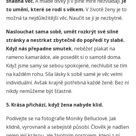
snadná věc.
A mladé dívky ji v plné míře nezvládají.
Je
to umění, které se rodí s věkem.
V životě ženy je to
možná ta nejdůležitější věc. Naučit se jí je nezbytné.
Naslouchat sama sobě, umět rozkrýt své silné
stránky a nestrkat zbytečně do popředí ty slabé.
Když nás přepadne smutek
, neběžet plakat na
rameno kamarádce, ale posedět si o samotě doma.
Když jsme samy se sebou spokojené, nechlubit se tím
na každém rohu. Síla lásky k sobě samé je věc velmi
individuální. Avšak krajně potřebná každé ženě. Bez ní
nikdy nemůžeme být šťastné.
5. Krása přichází, když žena nabyde klid.
Podívejte se na fotografie Moniky Belluciové. Jak
klidně, vyrovnaně a sebejistě působí. Člověk je nadšen
nejen její krásou, ale životním postojem, který z ní