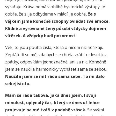
vyzařuje. Krása nemá v oblibě hysterické výstupy. Je
dobře, že si je odbydeme v mládí. Je dobře
, že s
vějkem jsme konečně schopny ovládat své emoce.
Klidné a vyrovnané ženy působí vždycky dojmem
vítězek. A vždycky budí pozornost.
Věk, to jsou pouhá čísla, která o ničem nic neříkají.
Zeptáte-li se mě, zda bych se chtěla vrátit o deset lez
zpátky, odpovídám jednoznačně: ani za nic. Konečně
jsem se naučila harmonicky vycházet sama se sebou.
Naučila jsem se mít ráda sama sebe. To mi dalo
sebejistotu
.
Mám se ráda taková, jaká dnes jsem
.
I svoji
minulost, uplynulý čas, který se dnes už lehce
projevuje na mé tváři v podobě vrásek.
Se svými