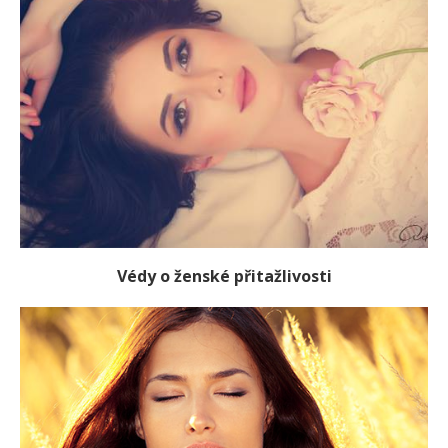
Védy o ženské přitažlivosti