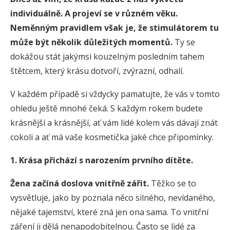
individuálně. A projeví se v různém věku.
Neměnným pravidlem však je, že stimulátorem tu
může být několik důležitých momentů.
Ty se
dokážou stát jakýmsi kouzelným posledním tahem
štětcem, který krásu dotvoří, zvýrazní, odhalí.
V každém případě si vždycky pamatujte, že vás v tomto
ohledu ještě mnohé čeká. S každým rokem budete
krásnější a krásnější, ať vám lidé kolem vás dávají znát
cokoli a ať má vaše kosmetička jaké chce připomínky.
1. Krása přichází s narozením prvního dítěte.
Žena začíná doslova vnitřně zářit.
Těžko se to
vysvětluje, jako by poznala něco silného, nevídaného,
nějaké tajemství, které zná jen ona sama. To vnitřní
záření ji dělá nenapodobitelnou. Často se lidé za