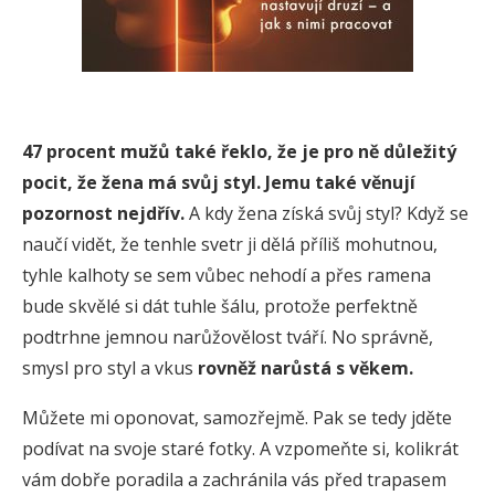
47 procent mužů také řeklo, že je pro ně důležitý
pocit, že žena má svůj styl.
Jemu také věnují
pozornost nejdřív.
A kdy žena získá svůj styl? Když se
naučí vidět, že tenhle svetr ji dělá příliš mohutnou,
tyhle kalhoty se sem vůbec nehodí a přes ramena
bude skvělé si dát tuhle šálu, protože perfektně
podtrhne jemnou narůžovělost tváří. No správně,
smysl pro styl a vkus
rovněž narůstá s věkem.
Můžete mi oponovat, samozřejmě. Pak se tedy jděte
podívat na svoje staré fotky. A vzpomeňte si, kolikrát
vám dobře poradila a zachránila vás před trapasem