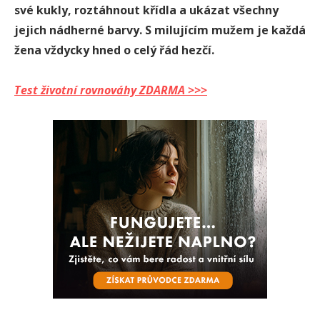
své kukly, roztáhnout křídla a ukázat všechny
jejich nádherné barvy. S milujícím mužem je každá
žena vždycky hned o celý řád hezčí.
Test životní rovnováhy ZDARMA >>>