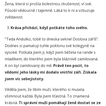
Žena, která si prošla bolestnou zkušenost, ví své.
Působí vědoucně i tajemně. Láká to k ní a vzbuzuje
zvědavost.
Krása přichází, když potkáte toho svého.
“Teda Andulko, tobě to dneska sekne! Doslova záříš”.
Dodnes si pamatuji tuhle poklonu své kolegyně na
vysoké. Potkala jsem ji, když jsem běžela na rande s
mladíkem, do kterého jsem byla bláznivě zamilovaná.
A on byl zamilovaný do mě.
Právě ten pocit, to
vědomí jeho lásky mi dodalo vnitřní záři
.
Získala
jsem víc sebejistoty.
Věděla jsem, že líbím muži, kterého si musela
všimnout každá. Byla jsem šťastná. To znamená
krásná.
Ti správní muži pomáhají ženě dostat se ze