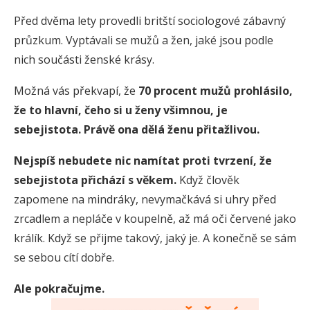
Před dvěma lety provedli britští sociologové zábavný
průzkum. Vyptávali se mužů a žen, jaké jsou podle
nich součásti ženské krásy.
Možná vás překvapí, že
70 procent mužů prohlásilo,
že to hlavní, čeho si u ženy všimnou, je
sebejistota.
Právě ona dělá ženu přitažlivou.
Nejspíš nebudete nic namítat proti tvrzení, že
sebejistota přichází s věkem.
Když člověk
zapomene na mindráky, nevymačkává si uhry před
zrcadlem a nepláče v koupelně, až má oči červené jako
králík. Když se přijme takový, jaký je. A konečně se sám
se sebou cítí dobře.
Ale pokračujme.