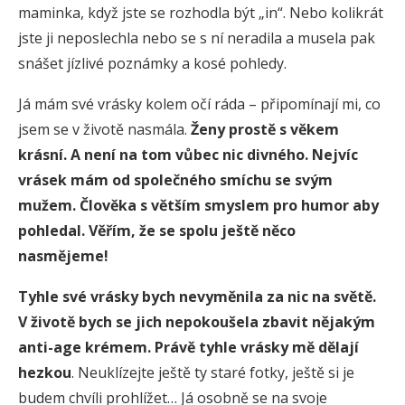
maminka, když jste se rozhodla být „in“. Nebo kolikrát
jste ji neposlechla nebo se s ní neradila a musela pak
snášet jízlivé poznámky a kosé pohledy.
Já mám své vrásky kolem očí ráda – připomínají mi, co
jsem se v životě nasmála.
Ženy prostě s věkem
krásní
.
A není na tom vůbec nic divného
.
Nejvíc
vrásek mám od společného smíchu se svým
mužem. Člověka s větším smyslem pro humor aby
pohledal. Věřím, že se spolu ještě něco
nasmějeme!
Tyhle své vrásky bych nevyměnila za nic na světě.
V životě bych se jich nepokoušela zbavit nějakým
anti-age krémem
.
Právě tyhle vrásky mě dělají
hezkou
. Neuklízejte ještě ty staré fotky, ještě si je
budem chvíli prohlížet… Já osobně se na svoje