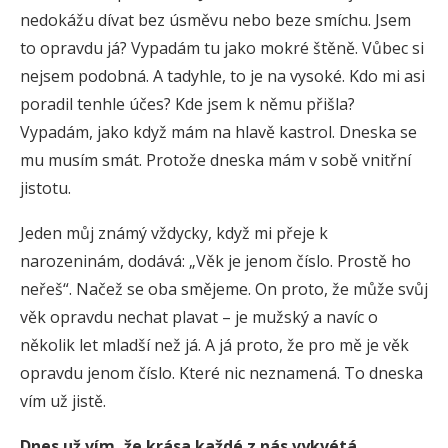
nedokážu dívat bez úsměvu nebo beze smíchu. Jsem
to opravdu já? Vypadám tu jako mokré štěně. Vůbec si
nejsem podobná. A tadyhle, to je na vysoké. Kdo mi asi
poradil tenhle účes? Kde jsem k němu přišla?
Vypadám, jako když mám na hlavě kastrol. Dneska se
mu musím smát. Protože dneska mám v sobě vnitřní
jistotu.
Jeden můj známý vždycky, když mi přeje k
narozeninám, dodává: „Věk je jenom číslo. Prostě ho
neřeš“. Načež se oba smějeme. On proto, že může svůj
věk opravdu nechat plavat – je mužský a navíc o
několik let mladší než já. A já proto, že pro mě je věk
opravdu jenom číslo. Které nic neznamená. To dneska
vím už jistě.
Dnes už vím, že krása každé z nás vykvétá