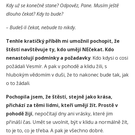
Kdy už se konečně stane? Odpověz, Pane. Musím ještě
dlouho čekat? Kdy to bude?
– Budeš-li čekat, nebude to nikdy.
Tenhle kratičký příběh mi umožnil pochopit
,
že
štěstí navštěvuje ty
,
kdo umějí NEčekat.
Kdo
nenastolují podmínky a požadavky
. Kdo kdysi o cosi
požádali Vesmír. A pak v pohodě a klidu žili, s
hlubokým vědomím v duši, že to nakonec bude tak, jak
o to žádali.
Pochopila jsem, že štěstí, stejně jako krása,
přichází za těmi lidmi, kteří umějí žít.
Prostě v
pohodě žijí
, nepočítají dny ani vrásky, které jim
přináší čas. Umět se uvolnit, být v klidu a normálně žít,
to je to, co je třeba. A pak je všechno dobré.