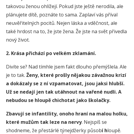
takovou ženou ohlížejí. Pokud jste ještě nerodila, ale
plánujete dítě, poznáte to sama. Zaplaví vás příval
neuvěřitelných pocitů. Nejen láska a vděčnost, ale
také hrdost na to, že jste žena. Že jste na svět přivedla
nový život.
2. Krása přichází po velkém zklamání.
Divíte se? Nad tímhle jsem fakt dlouho přemýšlela. Ale
je to tak.
Ženy, které prošly nějakou závažnou krizí
a dokázaly se z ní vzpamatovat, jsou jaksi hlubší.
Už se nedají jen tak utáhnout na vařené nudli. A
nebudou se hloupě chichotat jako školačky.
Zbavují se infantility
,
onoho hraní na malou holku,
které mužům tak leze na nervy
. Nejspíš se
shodneme, že přestárlé týnejdžerky působ
í h
loupě.