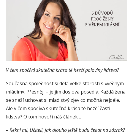
V čem spočívá skutečná krása té hezčí poloviny lidstva?
Současná společnost si dělá velké starosti s «věčným
mládím». Přesněji – je jím doslova posedlá. Každá žena
se snaží uchovat si mladistvý zjev co možná nejdéle.
Ale v čem spočívá skutečná krása té hezčí části
lidstva? O tom hovoří náš článek…
– Řekni mi, Učiteli, jak dlouho ještě budu čekat na zázrak?