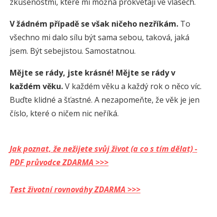
zkušenostmi, které mi možná prokvétají ve vlasech.
V žádném případě se však ničeho nezříkám
.
To
všechno mi dalo sílu být sama sebou, taková, jaká
jsem. Být sebejistou. Samostatnou.
Mějte se rády, jste krásné
!
Mějte se rády v
každém věku
.
V každém věku a každý rok o něco víc.
Buďte klidné a šťastné. A nezapomeňte, že věk je jen
číslo, které o ničem nic neříká.
Jak poznat, že nežijete svůj život (a co s tím dělat) -
PDF průvodce ZDARMA >>>
Test životní rovnováhy ZDARMA >>>