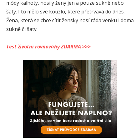
módy kalhoty, nosily ženy jen a pouze sukně nebo
šaty. I to mělo své kouzlo, které přetrvává do dnes.
Žena, která se chce cítit žensky nosí ráda venku i doma
sukně či šaty.
Test životní rovnováhy ZDARMA >>>