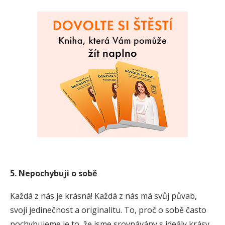
5. Nepochybuji o sobě
Každá z nás je krásná! Každá z nás má svůj půvab,
svoji jedinečnost a originalitu. To, proč o sobě často
pochybujeme je to, že jsme srovnávány s ideály krásy.