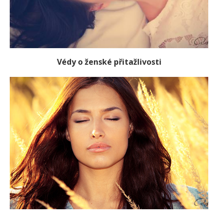
Védy o ženské přitažlivosti