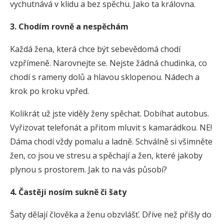
vychutnává v klidu a bez spěchu. Jako ta královna.
3. Chodím rovně a nespěchám
Každá žena, která chce být sebevědomá chodí
vzpřímeně. Narovnejte se. Nejste žádná chudinka, co
chodí s rameny dolů a hlavou sklopenou. Nádech a
krok po kroku vpřed.
Kolikrát už jste viděly ženy spěchat. Dobíhat autobus.
Vyřizovat telefonát a přitom mluvit s kamarádkou. NE!
Dáma chodí vždy pomalu a ladně. Schválně si všimněte
žen, co jsou ve stresu a spěchají a žen, které jakoby
plynou s prostorem. Jak to na vás působí?
4. Častěji nosím sukně či šaty
Šaty dělají člověka a ženu obzvlášť. Dříve než přišly do