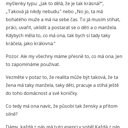
myšlenky typu: „Jak to dělá, že je tak krásná?“,
„Taková já nikdy nebudu.“ nebo „No jo, ta má
bohatého muže a má na sebe čas. To já musím stíhat,
práci, uvařit, uklidit a postarat se o děti a o manžela.
Kdybych měla to, co má ona, tak bych si tady taky
kráčela, jako královna.“
Pozor. Ale my všechny máme přesně to, co má ona. Jen
to zapomínáme používat.
Vezměte v potaz to, že realita může být taková, že ta
žena má taky manžela, taky děti, pracuje a stíhá ještě
do toho domácnost a své koníčky.
Co tedy má ona navíc, že působí tak žensky a přitom
silně?
Dámy, každá z nás má tuto esenci v sobě! Každá z nás