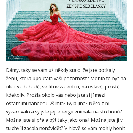
Dámy, taky se vám už někdy stalo, že jste potkaly
ženu, která upoutala vaši pozornost? Mohlo to být na
ulici, v obchodě, ve fitness centru, na oslavě, prostě
kdekoliv. Prošla okolo vás nebo jste si jí mezi
ostatními náhodou všimla? Byla jiná? Něco z ní
vyzařovalo a vy jste její energii vnímala na sto honů?
Možná jste si přála být taky jako ona? Možná jste jí v
tu chvíli začala nenávidět? V hlavě se vám mohly honit