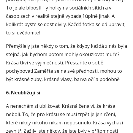
To je ale blbost! Ty holky na sociálních sítích a v
časopisech v realitě stejně vypadají úplně jinak. A
kolikrát byste se dost divily. Každá fotka se dá upravit,
to si uvědomte!
Přemýšlely jste někdy o tom, že kdyby každá z nás byla
stejná, jak bychom potom mohly okouzlovat muže?
Krása tkví ve výjimečnosti. Přestaňte o sobě
pochybovat! Zaměřte se na své přednosti, mohou to
být krásné zuby, krásné vlasy, barva očí a podobně.
6. Neubližuji si
A nenechám si ubližovat. Krásná žena ví, že krása
nebolí. To, že pro krásu se musí trpět je jen rčení,
které nikdy nikoho nikam neposunulo. Krása vychází
zevnitř. Zažily jste někdy, že jste byly v přítomnosti