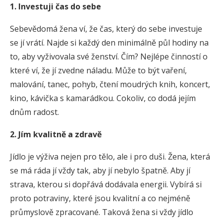
1. Investuji čas do sebe
Sebevědomá žena ví, že čas, který do sebe investuje
se jí vrátí. Najde si každý den minimálně půl hodiny na
to, aby vyživovala své ženství. Čím? Nejlépe činností o
které ví, že jí zvedne náladu. Může to být vaření,
malování, tanec, pohyb, čtení moudrých knih, koncert,
kino, kávička s kamarádkou. Cokoliv, co dodá jejím
dnům radost.
2. Jím kvalitně a zdravě
Jídlo je výživa nejen pro tělo, ale i pro duši. Žena, která
se má ráda jí vždy tak, aby jí nebylo špatně. Aby jí
strava, kterou si dopřává dodávala energii. Vybírá si
proto potraviny, které jsou kvalitní a co nejméně
průmyslově zpracované. Taková žena si vždy jídlo