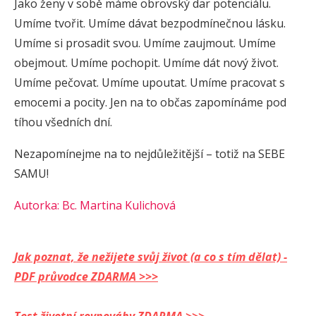
Jako ženy v sobě máme obrovský dar potenciálu.
Umíme tvořit. Umíme dávat bezpodmínečnou lásku.
Umíme si prosadit svou. Umíme zaujmout. Umíme
obejmout. Umíme pochopit. Umíme dát nový život.
Umíme pečovat. Umíme upoutat. Umíme pracovat s
emocemi a pocity. Jen na to občas zapomínáme pod
tíhou všedních dní.
Nezapomínejme na to nejdůležitější – totiž na SEBE
SAMU!
Autorka: Bc. Martina Kulichová
Jak poznat, že nežijete svůj život (a co s tím dělat) -
PDF průvodce ZDARMA >>>