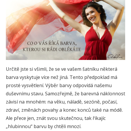
Určitě jste si všimli, že se ve vašem šatníku některá
barva vyskytuje více než jiná. Tento předpoklad má
prosté vysvětlení. Výběr barvy odpovídá našemu
duševnímu stavu. Samozřejmě, že barevná náklonnost
závisí na mnohém: na věku, náladě, sezóně, počasí,
zdraví, změnách povahy a konec konců také na módě.
Ale přece jen, znát svou skutečnou, tak říkajíc
„hlubinnou“ barvu by chtěli mnozí.